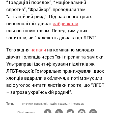
“Традиція і порядок”, “Національний
спротив”, “Фрайкор”, проводили там
“агітаційний рейд”. Під час нього трьох
неповнолітніх дівчат
забризкали
сльозогінним газом. Перед цим у них
запитали, чи “належать дівчата до ЛГБТ”.
Того ж дня
напали
на компанію молодих
дівчат і хлопців через їхні пірсинг та зачіски.
Ультраправі ідентифікували підлітків як
ЛГБТ-людей: їх морально принижували, двох
хлопців вдарили в обличчя, а потім змусили
всіх уголос читати листівки про те, що “ЛГБТ
– загроза українській родині”.
Теги:
злочини ненависті,
Поділ,
Традиція і порядок
Поділитися: