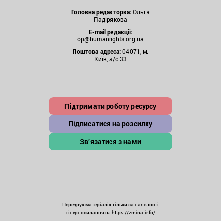
Головна редакторка:
Ольга
Падірякова
E-mail редакції:
op@humanrights.org.ua
Поштова
адреса:
04071, м.
Київ, а/с 33
Підтримати роботу ресурсу
Підписатися на розсилку
Зв’язатися з нами
Передрук матеріалів тільки за наявності
гіперпосилання на https://zmina.info/