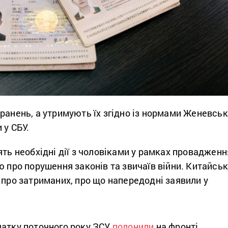
ранень, а утримують їх згідно із нормами Женевськ
 у СБУ.
ять необхідні дії з чоловіками у рамках провадженн
ю про порушення законів та звичаїв війни. Китайсь
 про затриманих, про що напередодні заявили у
чатку поточного року ЗСУ
полонили
на фронті