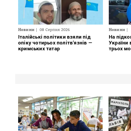
Новини
08 Серпня 2026
Новини
Італійські політики взяли під
На підко
опіку чотирьох політв’язнів —
України 
кримських татар
трьох м