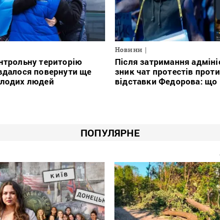
Новини
нтрольну територію
Після затримання адміні
вдалося повернути ще
зник чат протестів проти
олодих людей
відставки Федорова: що
ПОПУЛЯРНЕ