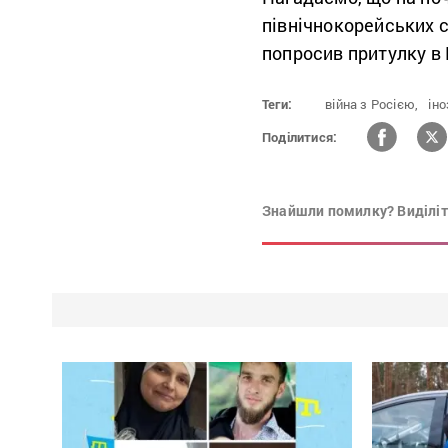
північнокорейських с
попросив притулку в 
Теги:
війна з Росією,
іно
Поділитися:
Знайшли помилку? Виділіть