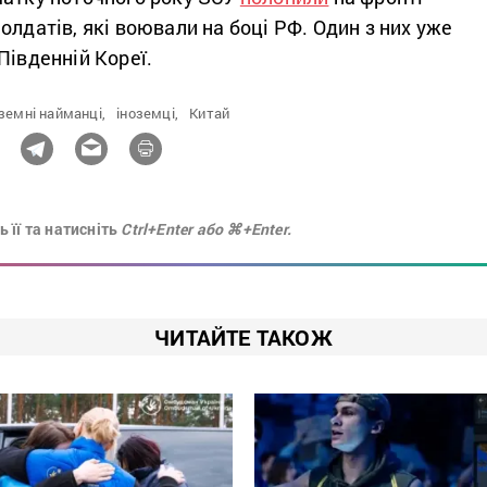
олдатів, які воювали на боці РФ. Один з них уже
Південній Кореї.
земні найманці,
іноземці,
Китай
 її та натисніть
Ctrl+Enter або ⌘+Enter.
ЧИТАЙТЕ ТАКОЖ