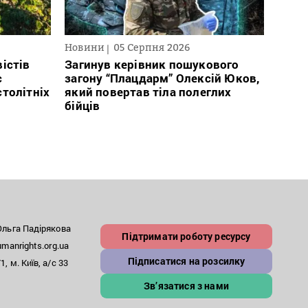
Новини
05 Серпня 2026
Текст
2026
істів
Загинув керівник пошукового
с
загону “Плацдарм” Олексій Юков,
В сп
столітніх
який повертав тіла полеглих
кого 
бійців
іноаг
“Кри
льга Падірякова
Підтримати роботу ресурсу
anrights.org.ua
Підписатися на розсилку
, м. Київ, а/с 33
Зв’язатися з нами