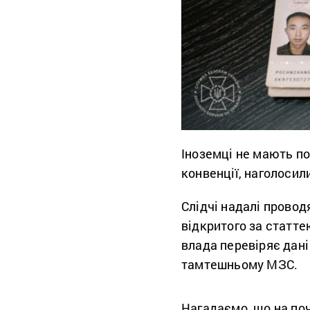
Іноземці не мають по
конвенції, наголосили
Слідчі надалі провод
відкритого за статте
влада перевіряє дані
тамтешньому МЗС.
Нагадаємо, що на по