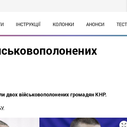
ТИ
ІНСТРУКЦІЇ
КОЛОНКИ
АНОНСИ
ТЕС
ійськовополонених
али двох військовополонених громадян КНР.
БУ.