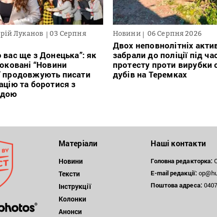
рій Луканов
03 Серпня
Новини
06 Серпня 2026
Двох неповнолітніх актив
 вас ще з Донецька”: як
забрали до поліції під ча
локовані “Новини
протесту проти вирубки 
” продовжують писати
дубів на Теремках
ацію та боротися з
ндою
Матеріали
Наші контакти
Новини
Головна редакторка:
О
E-mail редакції:
op@hum
Тексти
Поштова
адреса:
04071
Інструкції
Колонки
Анонси