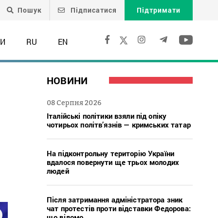
Пошук
Підписатися
Підтримати
ТИ
RU
EN
НОВИНИ
08 Серпня 2026
Італійські політики взяли під опіку
чотирьох політв’язнів — кримських татар
На підконтрольну територію України
вдалося повернути ще трьох молодих
людей
Після затримання адміністратора зник
чат протестів проти відставки Федорова:
що відомо