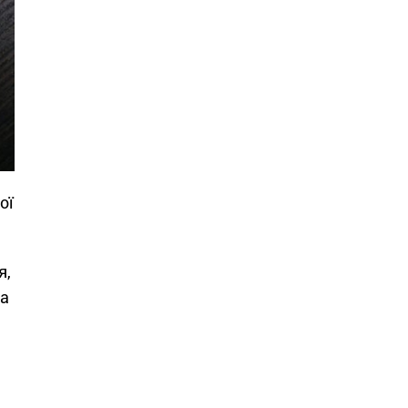
ої
я,
ка