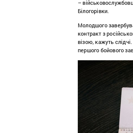
– військовослужбовц
Білогорівки.
Молодшого завербувал
контракт з російсько
візою, кажуть слідчі
першого бойового за