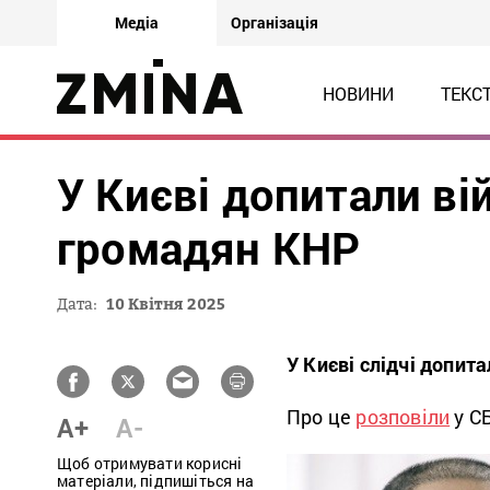
Медіа
Організація
НОВИНИ
ТЕКС
У Києві допитали в
громадян КНР
Дата:
10 Квітня 2025
У Києві слідчі допит
Про це
розповіли
у С
A+
A-
Щоб отримувати корисні
матеріали, підпишіться на