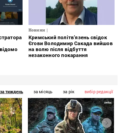
Новини
стратора
Кримський політв’язень свідок
Єгови Володимир Сакада вийшов
 відомо
на волю після відбуття
незаконного покарання
за тиждень
за місяць
за рік
вибір редакції