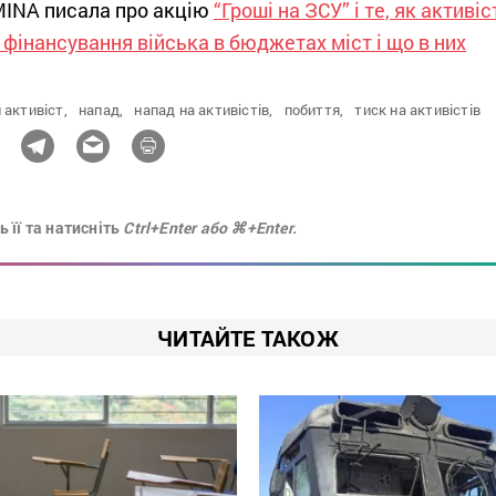
MINA писала про акцію
“Гроші на ЗСУ” і те, як активіс
фінансування війська в бюджетах міст і що в них
 активіст,
напад,
напад на активістів,
побиття,
тиск на активістів
 її та натисніть
Ctrl+Enter або ⌘+Enter.
ЧИТАЙТЕ ТАКОЖ