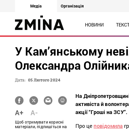
Медіа
Організація
НОВИНИ
ТЕКС
У Кам’янському нев
Олександра Олійник
Дата:
05 Лютого 2024
На Дніпропетровщині,
активіста й волонте
A+
A-
акції “Гроші на ЗСУ”.
Щоб отримувати корисні
Про це
повідомила
гр
матеріали, підпишіться на