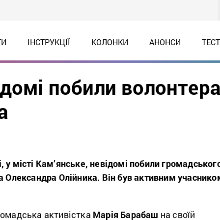
ТИ
ІНСТРУКЦІЇ
КОЛОНКИ
АНОНСИ
ТЕС
ідомі побили волонтер
а
 у місті Кам’янське, невідомі побили громадськог
ра Олександра Олійника. Він був активним учаснико
омадська активістка
Марія Барабаш
на своїй