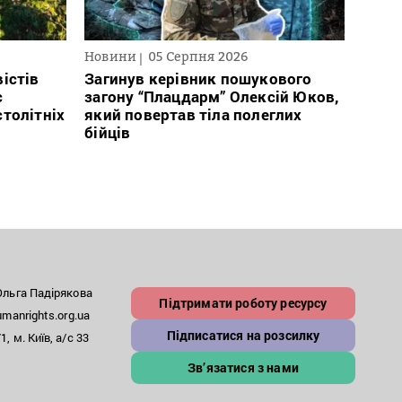
Новини
05 Серпня 2026
Нови
істів
Загинув керівник пошукового
Полі
с
загону “Плацдарм” Олексій Юков,
Вигів
столітніх
який повертав тіла полеглих
дван
бійців
росій
льга Падірякова
Підтримати роботу ресурсу
anrights.org.ua
Підписатися на розсилку
, м. Київ, а/с 33
Зв’язатися з нами