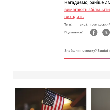
Нагадаємо, раніше Z
вимагають збільшити 
виходить
.
Теги:
акції,
громадський
Поділитися:
Знайшли помилку? Виділіть