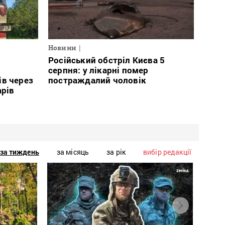
Новини
Російський обстріл Києва 5
і
серпня: у лікарні помер
ів через
постраждалий чоловік
арів
за тиждень
за місяць
за рік
вибір редакції