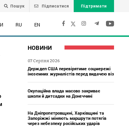
Пошук
Підписатися
Підтримати
ТИ
RU
EN
а
НОВИНИ
07 Серпня 2026
Держдеп США перевірятиме соцмережі
іноземних журналістів перед видачею віз
Окупаційна влада масово закриває
о
школи й дитсадки на Донеччині
м
На Дніпропетровщині, Харківщині та
Запоріжжі міняють маршрути потягів
через небезпеку російських ударів