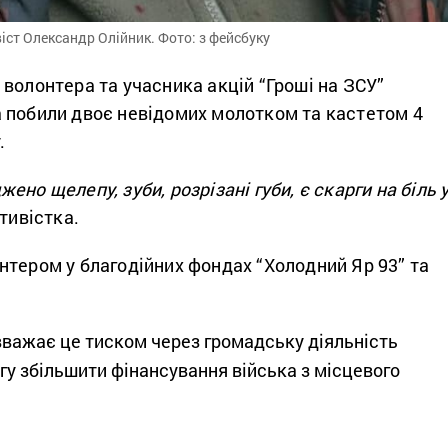
ст Олександр Олійник. Фото: з фейсбуку
волонтера та учасника акцій “Гроші на ЗСУ”
 побили двоє невідомих молотком та кастетом 4
.
но щелепу, зуби, розрізані губи, є скарги на біль 
тивістка.
нтером у благодійних фондах “Холодний Яр 93” та
важає це тиском через громадську діяльність
огу збільшити фінансування війська з місцевого