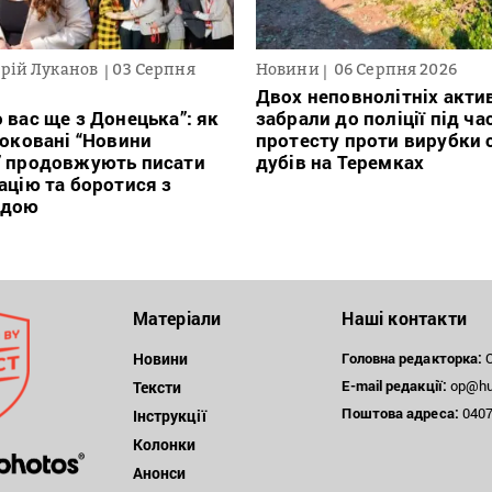
рій Луканов
03 Серпня
Новини
06 Серпня 2026
Двох неповнолітніх актив
 вас ще з Донецька”: як
забрали до поліції під ча
локовані “Новини
протесту проти вирубки 
” продовжують писати
дубів на Теремках
ацію та боротися з
ндою
Матеріали
Наші контакти
Новини
Головна редакторка:
О
E-mail редакції:
op@hum
Тексти
Поштова
адреса:
04071
Інструкції
Колонки
Анонси