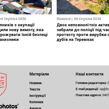
04 Серпня 2026
Новини
06 Серпня 2026
пників з окупації
Двох неповнолітніх актив
или нову вимогу, яка
забрали до поліції під ча
рожувати їхній безпеці
протесту проти вирубки 
захисники
дубів на Теремках
Матеріали
Наші контакти
Новини
Головна редакторка:
О
E-mail редакції:
op@hum
Тексти
Поштова
адреса:
04071
Інструкції
Колонки
Анонси