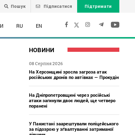
Пошук
Підписатися
Підтримати
ТИ
RU
EN
НОВИНИ
08 Серпня 2026
На Херсонщині зросла загроза атак
російських дронів по автівках — Прокудін
На Дніпропетровщині через російські
атаки загинули двоє людей, ще четверо
поранені
У Пакистані заарештували поліцейського
за підозрою у зґвалтуванні затриманої
дівчини