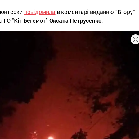
лонтерки
повідомила
в коментарі виданню “Вгору”
а ГО “Кіт Бегемот”
Оксана Петрусенко
.