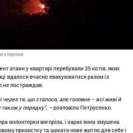
и з Херсона
ент атаки у квартирі перебували 25 котів, яких
нці вдалося вчасно евакуюватися разом із
о не постраждав.
через те, що сталося, але головне – всі живі й
 також у порядку”,
–
розповіла Петрусенко.
ира волонтерки вигоріла, і зараз вона змушена
вому прихистку та шукати нове житло для себе і