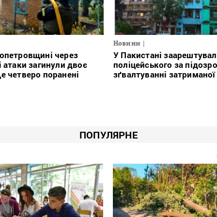
Новини
опетровщині через
У Пакистані заарештува
і атаки загинули двоє
поліцейського за підозр
е четверо поранені
зґвалтуванні затриманої
ПОПУЛЯРНЕ