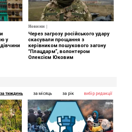
Новини
ли
Через загрозу російського удару
ою у
скасували прощання з
 дівчини
керівником пошукового загону
“Плацдарм”, волонтером
Олексієм Юковим
за тиждень
за місяць
за рік
вибір редакції