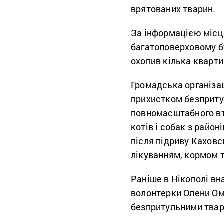
врятованих тварин.
За інформацією місц
багатоповерховому б
охопив кілька кварти
Громадська організац
прихистком безпритул
повномасштабного вт
котів і собак з район
після підриву Каховс
лікуванням, кормом т
Раніше в Нікополі вн
волонтерки Олени Оме
безпритульними твар