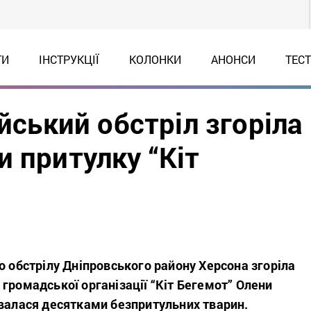
ТИ
ІНСТРУКЦІЇ
КОЛОНКИ
АНОНСИ
ТЕС
йський обстріл згоріла
 притулку “Кіт
о обстрілу Дніпровського району Херсона згоріла
громадської організації “Кіт Бегемот” Олени
увалася десятками безпритульних тварин.