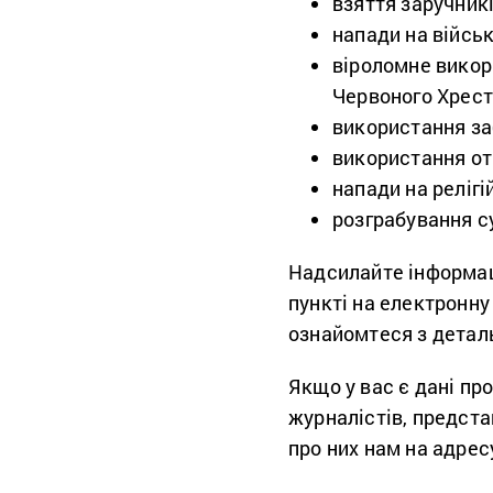
взяття заручникі
напади на військ
віроломне викор
Червоного Хрест
використання за
використання от
напади на релігі
розграбування су
Надсилайте інформац
пункті на електронн
ознайомтеся з дета
Якщо у вас є дані пр
журналістів, предста
про них нам на адрес