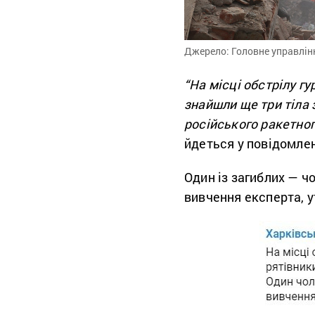
Джерело: Головне управлінн
“На місці обстрілу г
знайшли ще три тіла 
російського ракетног
йдеться у повідомлен
Один із загиблих — чо
вивчення експерта, у