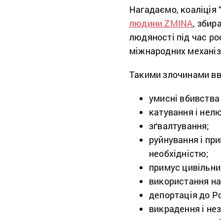
Нагадаємо, коаліція 
людини ZMINA
, збир
людяності під час ро
міжнародних механіз
Такими злочинами в
умисні вбивства
катування і нел
зґвалтування;
руйнування і пр
необхідністю;
примус цивільни
використання н
депортація до Ро
викрадення і не