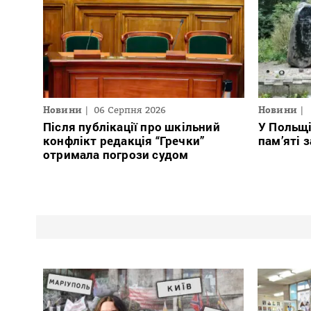
Новини
06 Серпня 2026
Новини
Після публікації про шкільний
У Польщ
конфлікт редакція “Гречки”
пам’яті 
отримала погрози судом