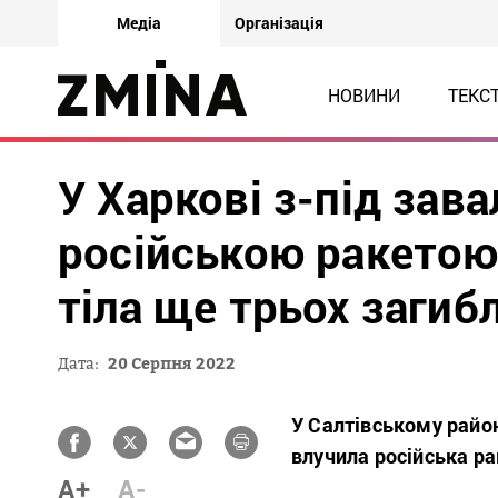
Медіа
Організація
НОВИНИ
ТЕКС
У Харкові з-під зав
російською ракетою
тіла ще трьох загиб
Дата:
20 Серпня 2022
У Салтівському район
влучила російська ра
A+
A-