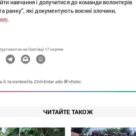
йти навчання і долучитися до команди волонтерів
ята ранку”, які документують воєнні злочини,
рму
.
 гуртожиток на Салтівці 17 серпня
 її та натисніть
Ctrl+Enter або ⌘+Enter.
ЧИТАЙТЕ ТАКОЖ