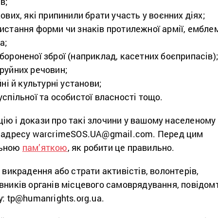
в;
ових, які припинили брати участь у воєнних діях;
истання форми чи знаків протилежної армії, ембле
а;
бороненої зброї (наприклад, касетних боєприпасів)
руйних речовин;
йні й культурні установи;
спільної та особистої власності тощо.
ію і докази про такі злочини у вашому населеному
у адресу warcrimeSOS.UA@gmail.com. Перед цим
льною
пам’яткою
, як робити це правильно.
о викрадення або страти активістів, волонтерів,
вників органів місцевого самоврядування, повідом
у: tp@humanrights.org.ua.