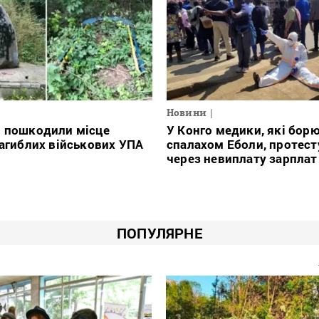
Новини
і пошкодили місце
У Конго медики, які борю
загиблих військових УПА
спалахом Еболи, протес
через невиплату зарплат
ПОПУЛЯРНЕ