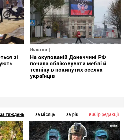
Новини
ться зі
На окупованій Донеччині РФ
тують
почала обліковувати меблі й
техніку в покинутих оселях
українців
за тиждень
за місяць
за рік
вибір редакції