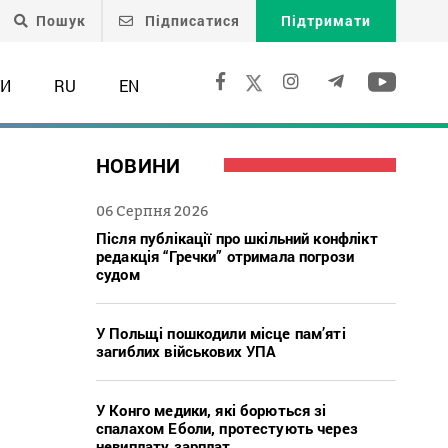
Пошук
Підписатися
Підтримати
ТИ
RU
EN
НОВИНИ
06 Серпня 2026
Після публікації про шкільний конфлікт
редакція “Гречки” отримала погрози
судом
У Польщі пошкодили місце пам’яті
загиблих військових УПА
я
У Конго медики, які борються зі
спалахом Еболи, протестують через
невиплату зарплат