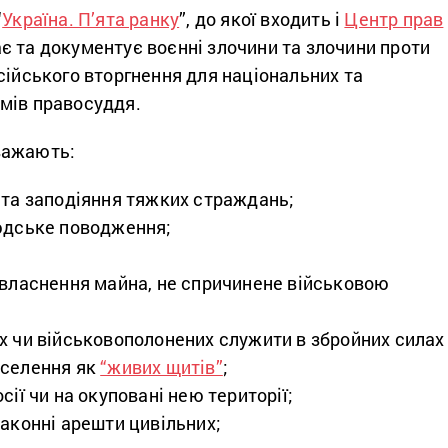
“
Україна. П’ята ранку
”, до якої входить і
Центр прав
ає та документує воєнні злочини та злочини проти
сійського вторгнення для національних та
мів правосуддя.
важають:
 та заподіяння тяжких страждань;
юдське поводження;
ивласнення майна, не спричинене військовою
х чи військовополонених служити в збройних силах
аселення як
“живих щитів”
;
сії чи на окуповані нею території;
законні арешти цивільних;