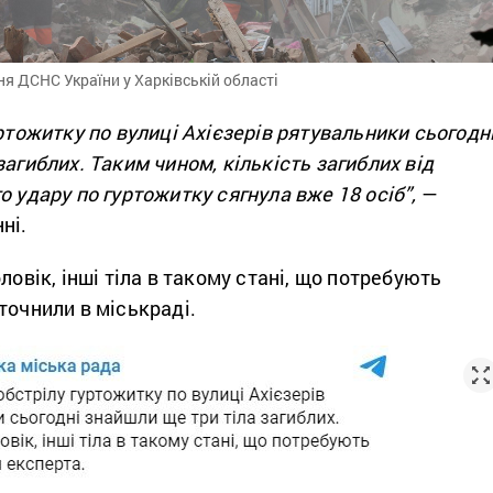
я ДСНС України у Харківській області
уртожитку по вулиці Ахієзерів рятувальники сьогодн
загиблих. Таким чином, кількість загиблих від
о удару по гуртожитку сягнула вже 18 осіб”,
—
ні.
ловік, інші тіла в такому стані, що потребують
точнили в міськраді.