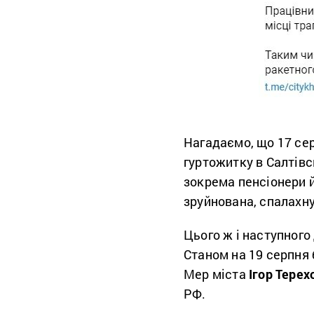
Нагадаємо, що 17 се
гуртожитку в Салтівс
зокрема пенсіонери й
зруйнована, спалахн
Цього ж і наступного 
Станом на 19 серпня
Мер міста
Ігор Терех
РФ.