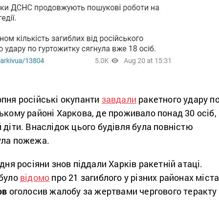
рпня російські окупанти
завдали
ракетного удару п
ькому районі Харкова, де проживало понад 30 осіб,
 діти. Внаслідок цього будівля була повністю
ула пожежа.
дня росіяни знов піддали Харків ракетній атаці.
 було
відомо
про 21 загиблого у різних районах міста
ов
оголосив жалобу за жертвами чергового теракту