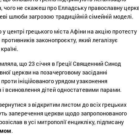
, чого не скажеш про Елладську православну церкв
еві шлюби загрозою традиційній сімейній моделі.
 у центрі грецького міста Афіни на акцію протесту
 противників законопроєкту, який легалізує
країні.
ляла, що 23 січня в Греції Священний Синод
вної церкви на позачерговому засіданні
проти ініційованого урядом узаконення
 і всиновлення дітей одностатевими парами.
ернутися з відкритим листом до всіх грецьких
дуть заперечення церкви щодо запропонованого
розіслав в усі митрополії енцикліку, підписану
імом
.