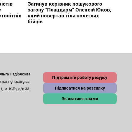
істів
Загинув керівник пошукового
През
с
загону “Плацдарм” Олексій Юков,
рефо
столітніх
який повертав тіла полеглих
який
бійців
заст
льга Падірякова
Підтримати роботу ресурсу
anrights.org.ua
Підписатися на розсилку
, м. Київ, а/с 33
Зв’язатися з нами