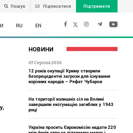
Пошук
Підписатися
Підтримати
ТИ
RU
EN
НОВИНИ
07 Серпня 2026
12 років окупації Криму створили
безпрецедентні загрози для існування
корінних народів – Рефат Чубаров
На території колишніх сіл на Волині
завершили ексгумацію загиблих у 1943
у,
році
Україна просить Єврокомісію надати 220
мільйонів євро на підтримку малих і