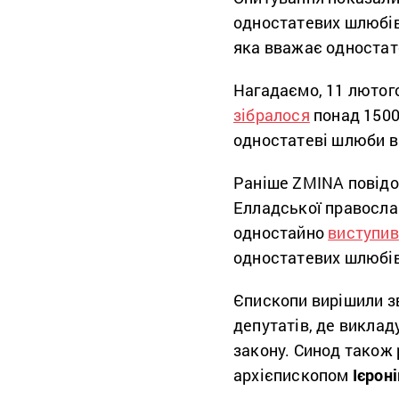
одностатевих шлюбів
яка вважає одностат
Нагадаємо, 11 лютого
зібралося
понад 1500
одностатеві шлюби в 
Раніше ZMINA повідом
Елладської правосла
одностайно
виступив
одностатевих шлюбів
Єпископи вирішили зв
депутатів, де викла
закону. Синод також 
архієпископом
Ієрон