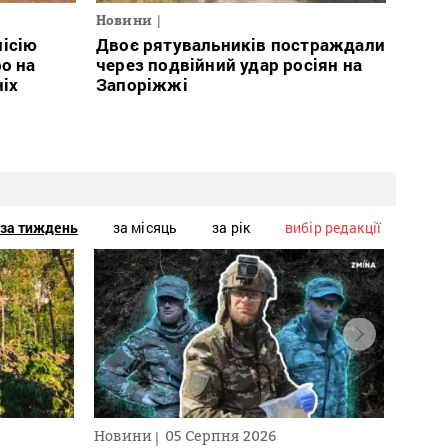
Новини
місію
Двоє рятувальників постраждали
о на
через подвійний удар росіян на
ніх
Запоріжжі
за тиждень
за місяць
за рік
вибір редакції
Новини
05 Серпня 2026
Нови