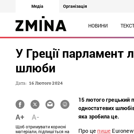
Медіа
Організація
НОВИНИ
ТЕКС
У Греції парламент 
шлюби
Дата:
16 Лютого 2024
15 лютого грецький 
одностатевих шлюбів
A+
A-
яка зробила це.
Щоб отримувати корисні
Про це
пише
Euronew
матеріали, підпишіться на