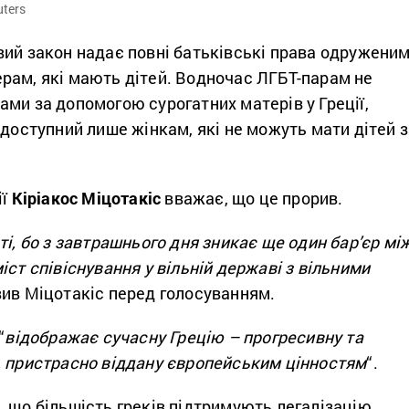
uters
вий закон надає повні батьківські права одружени
рам, які мають дітей. Водночас ЛГБТ-парам не
ми за допомогою сурогатних матерів у Греції,
 доступний лише жінкам, які не можуть мати дітей 
ії
Кіріакос Міцотакіс
вважає, що це прорив.
ті, бо з завтрашнього дня зникає ще один бар’єр мі
іст співіснування у вільній державі з вільними
ив Міцотакіс перед голосуванням.
“
відображає сучасну Грецію – прогресивну та
, пристрасно віддану європейським цінностям
“.
 що більшість греків підтримують легалізацію