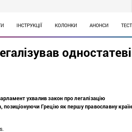
ТИ
ІНСТРУКЦІЇ
КОЛОНКИ
АНОНСИ
ТЕС
легалізував одностатеві
парламент ухвалив закон про легалізацію
, позиціонуючи Грецію як першу православну країн
s.