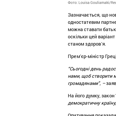
Фото: Louisa Gouliamaki/Re
Зазначається, що но
одностатевим партне
можна ставати батька
оскільки цей варіант
станом здоровʼя.
Премʼєр-міністр Грец
“Сьогодні день радос
нами, щоб створити м
громадянами”,
–
заяв
На його думку, закон 
демократичну країну
Опитування показали,