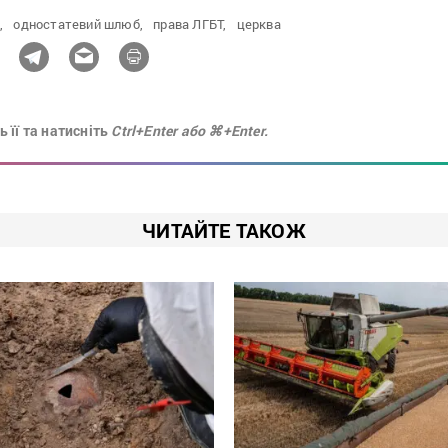
,
одностатевий шлюб,
права ЛГБТ,
церква
 її та натисніть
Ctrl+Enter або ⌘+Enter.
ЧИТАЙТЕ ТАКОЖ