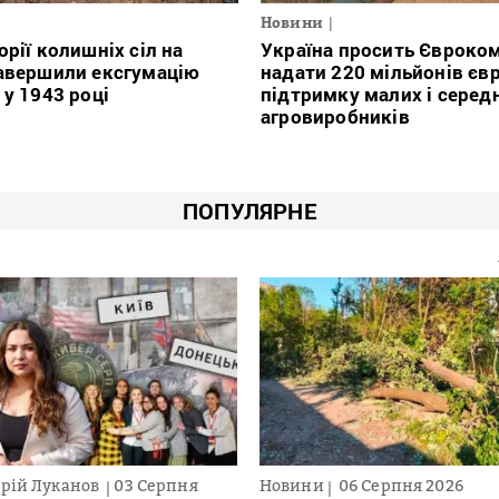
Новини
орії колишніх сіл на
Україна просить Євроко
авершили ексгумацію
надати 220 мільйонів євр
 у 1943 році
підтримку малих і серед
агровиробників
ПОПУЛЯРНЕ
рій Луканов
03 Серпня
Новини
06 Серпня 2026