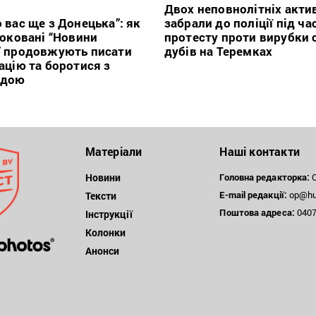
Двох неповнолітніх актив
 вас ще з Донецька”: як
забрали до поліції під ча
локовані “Новини
протесту проти вирубки 
” продовжують писати
дубів на Теремках
ацію та боротися з
ндою
Матеріали
Наші контакти
Новини
Головна редакторка:
О
E-mail редакції:
op@hum
Тексти
Поштова
адреса:
04071
Інструкції
Колонки
Анонси