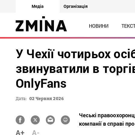
Медіа
Організація
НОВИНИ
ТЕКС
У Чехії чотирьох осі
звинуватили в торгі
OnlyFans
Дата:
02 Червня 2026
Чеські правоохоронц
компанії в справі пр
A+
A-