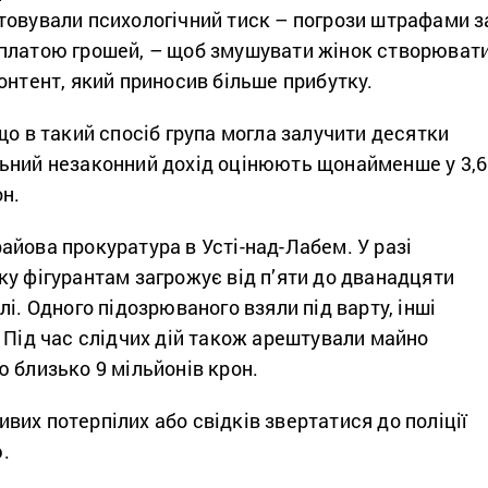
товували психологічний тиск – погрози штрафами з
платою грошей, – щоб змушувати жінок створюват
онтент, який приносив більше прибутку.
що в такий спосіб група могла залучити десятки
ьний незаконний дохід оцінюють щонайменше у 3,6
н.
йова прокуратура в Усті-над-Лабем. У разі
у фігурантам загрожує від п’яти до дванадцяти
лі. Одного підозрюваного взяли під варту, інші
 Під час слідчих дій також арештували майно
 близько 9 мільйонів крон.
их потерпілих або свідків звертатися до поліції
.