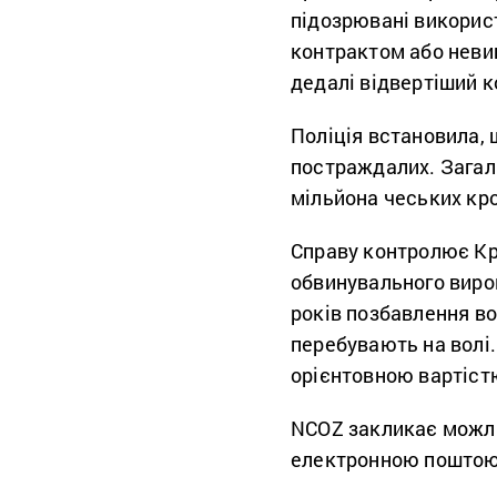
підозрювані викорис
контрактом або неви
дедалі відвертіший к
Поліція встановила, 
постраждалих. Загал
мільйона чеських кро
Справу контролює Кра
обвинувального вирок
років позбавлення во
перебувають на волі.
орієнтовною вартістю
NCOZ закликає можлив
електронною поштою