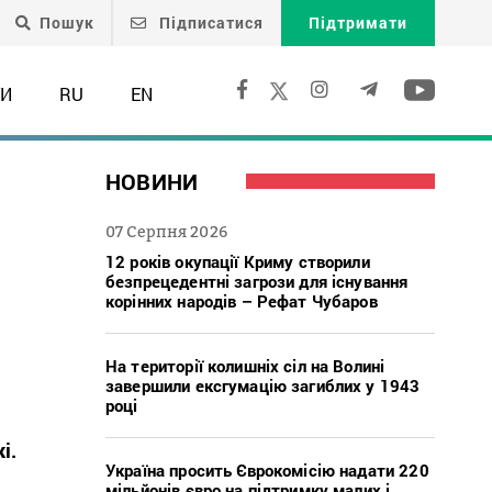
Пошук
Підписатися
Підтримати
ТИ
RU
EN
НОВИНИ
07 Серпня 2026
12 років окупації Криму створили
безпрецедентні загрози для існування
корінних народів – Рефат Чубаров
На території колишніх сіл на Волині
завершили ексгумацію загиблих у 1943
році
і.
Україна просить Єврокомісію надати 220
мільйонів євро на підтримку малих і