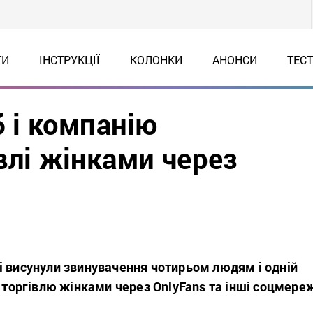
ТИ
ІНСТРУКЦІЇ
КОЛОНКИ
АНОНСИ
ТЕС
б і компанію
влі жінками через
і висунули звинувачення чотирьом людям і одній
о торгівлю жінками через OnlyFans та інші соцмереж