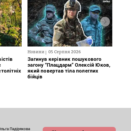
Новини
05 Серпня 2026
Нови
істів
Загинув керівник пошукового
През
с
загону “Плацдарм” Олексій Юков,
рефо
столітніх
який повертав тіла полеглих
який
бійців
заст
льга Падірякова