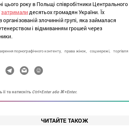
ні цього року в Польщі співробітники Центрального
ї
затримали
десятьох громадян України. Їх
в організованій злочинній групі, яка займалася
утенерством і відмиванням грошей через
ники.
ирення порнографічного контенту,
права жінок,
соцмережі,
торгівля
 її та натисніть
Ctrl+Enter або ⌘+Enter.
ЧИТАЙТЕ ТАКОЖ