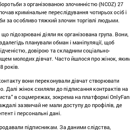
боротьби з організованою злочинністю (NCOZ) 27
почав кримінальне переслідування чотирьох осіб і
би за особливо тяжкий злочин торгівлі людьми.
 що підозрювані діяли як організована група. Вони,
аздалегідь планували обман і маніпуляції, щоб
ідченістю, довірою та складним соціально-
щем молодих дівчат. Часто йшлося про жінок, яки
8 років.
контакту вони переконували дівчат створювати
ео. Далі жінок схиляли до підписання контрактів на
иста” в соцмережах, зокрема на платформі OnlyFan
ждалі зазвичай не мали доступу до профілів, де
тент і персональні дані.
продавали підписникам. За даними слідства,