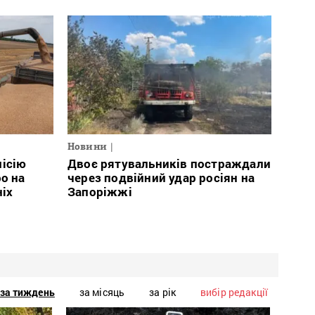
Новини
місію
Двоє рятувальників постраждали
о на
через подвійний удар росіян на
ніх
Запоріжжі
за тиждень
за місяць
за рік
вибір редакції