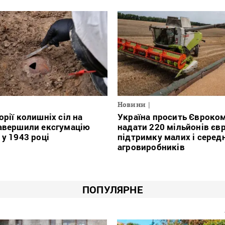
Новини
орії колишніх сіл на
Україна просить Євроко
авершили ексгумацію
надати 220 мільйонів євр
 у 1943 році
підтримку малих і серед
агровиробників
ПОПУЛЯРНЕ