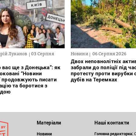
рій Луканов
03 Серпня
Новини
06 Серпня 2026
Двох неповнолітніх актив
 вас ще з Донецька”: як
забрали до поліції під ча
локовані “Новини
протесту проти вирубки 
” продовжують писати
дубів на Теремках
ацію та боротися з
ндою
Матеріали
Наші контакти
Новини
Головна редакторка:
О