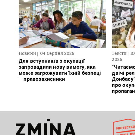
Новини
04 Серпня 2026
Тексти
Ю
2026
Для вступників з окупації
запровадили нову вимогу, яка
“Читаємо
може загрожувати їхній безпеці
двічі ре
– правозахисники
Донбасу
про окуп
пропага