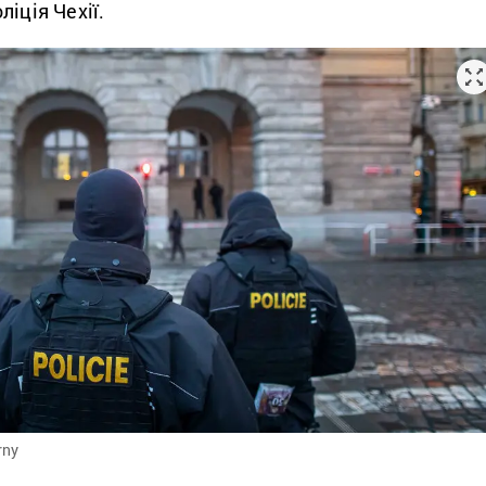
ліція Чехії.
rny