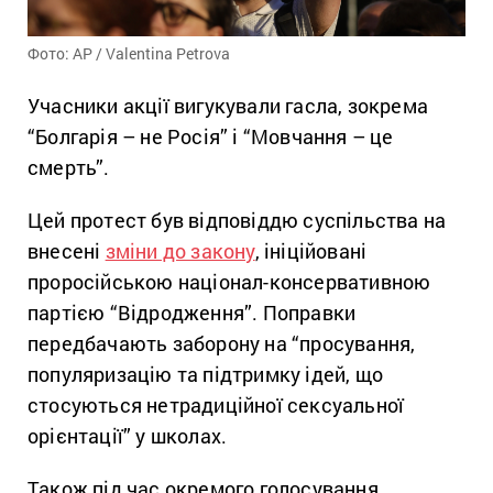
Фото: AP / Valentina Petrova
Учасники акції вигукували гасла, зокрема
“Болгарія – не Росія” і “Мовчання – це
смерть”.
Цей протест був відповіддю суспільства на
внесені
зміни до закону
, ініційовані
проросійською націонал-консервативною
партією “Відродження”. Поправки
передбачають заборону на “просування,
популяризацію та підтримку ідей, що
стосуються нетрадиційної сексуальної
орієнтації” у школах.
Також під час окремого голосування