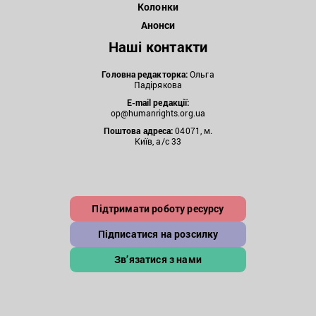
Колонки
Анонси
Наші контакти
Головна редакторка:
Ольга
Падірякова
E-mail редакції:
op@humanrights.org.ua
Поштова
адреса:
04071, м.
Київ, а/с 33
Підтримати роботу ресурсу
Підписатися на розсилку
Зв’язатися з нами