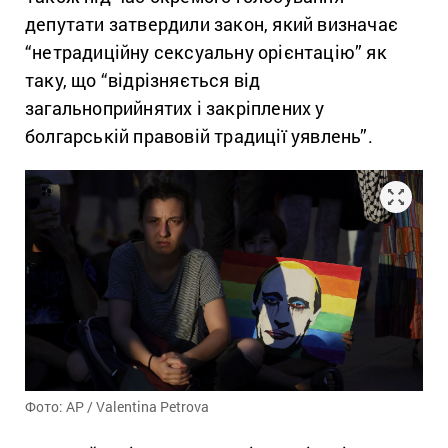
депутати затвердили закон, який визначає
“нетрадиційну сексуальну орієнтацію” як
таку, що “відрізняється від
загальноприйнятих і закріплених у
болгарській правовій традиції уявлень”.
Фото: AP / Valentina Petrova