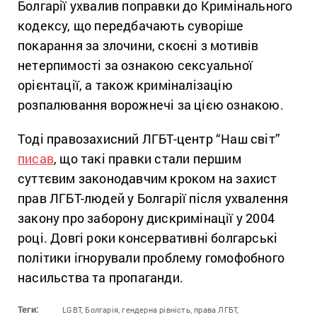
Болгарії ухвалив поправки до Кримінального
кодексу, що передбачають суворіше
покарання за злочини, скоєні з мотивів
нетерпимості за ознакою сексуальної
орієнтації, а також криміналізацію
розпалювання ворожнечі за цією ознакою.
Тоді правозахисний ЛГБТ-центр “Наш світ”
писав
, що такі правки стали першим
суттєвим законодавчим кроком на захист
прав ЛГБТ-людей у Болгарії після ухвалення
закону про заборону дискримінації у 2004
році. Довгі роки консервативні болгарські
політики ігнорували проблему гомофобного
насильства та пропаганди.
Теги:
LGBT,
Болгарія,
гендерна рівність,
права ЛГБТ,