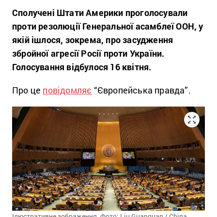
Сполучені Штати Америки проголосували
проти резолюції Генеральної асамблеї ООН, у
якій ішлося, зокрема, про засудження
збройної агресії Росії проти України.
Голосування відбулося 16 квітня.
Про це
повідомляє
“Європейська правда”.
Ілюстративне зображення. Фото: Liu Guanguan / China