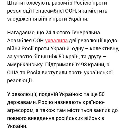
Штати голосують разом із Росією проти
резолюції Генасамблеї ООН, яка містить
засудження війни проти України.
Нагадаємо, що 24 лютого Генеральна
Асамблея ООН
ухвалила
дві резолюції щодо
війни Росії проти України: одну – колективну,
за участю більш ніж 50 країн, та другу –
американську. Підтримали їх 93 країни, а
США та Росія виступили проти української
резолюції.
У резолюції, поданій Україною та ще 50
державами, Росію називають країною-
агресором, а також там міститься заклик до
повного виведення російських військ з
України.