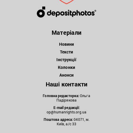
Матеріали
Новини
Тексти
Інструкції
Колонки
Анонси
Наші контакти
Головна редакторка:
Ольга
Падірякова
E-mail редакції:
op@humanrights.org.ua
Поштова
адреса:
04071, м.
Київ, а/с 33