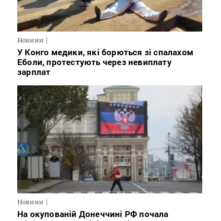
Новини
У Конго медики, які борються зі спалахом
Еболи, протестують через невиплату
зарплат
Новини
На окупованій Донеччині РФ почала