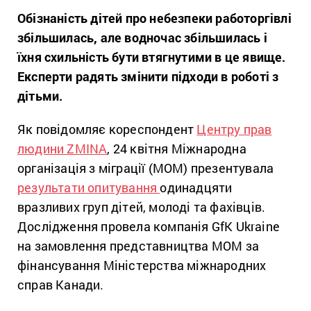
Обізнаність дітей про небезпеки работоргівлі
збільшилась, але водночас збільшилась і
їхня схильність бути втягнутими в це явище.
Експерти радять змінити підходи в роботі з
дітьми.
Як повідомляє кореспондент
Центру прав
людини ZMINA
, 24 квітня Міжнародна
організація з міграції (МОМ) презентувала
результати опитування
одинадцяти
вразливих груп дітей, молоді та фахівців.
Дослідження провела компанія GfK Ukraine
на замовлення представництва МОМ за
фінансування Міністерства міжнародних
справ Канади.