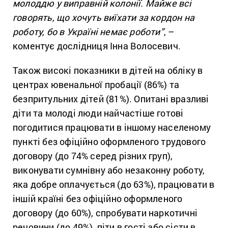
молоддю у виправній колонії. Майже всі
говорять, що хочуть виїхати за кордон на
роботу, бо в Україні немає роботи”
, –
коментує дослідниця Інна Волосевич.
Також високі показники в дітей на обліку в
центрах ювенальної пробації (86%) та
безпритульних дітей (81%). Опитані вразливі
діти та молоді люди найчастіше готові
погодитися працювати в іншому населеному
пункті без офіційно оформленого трудового
договору (до 74% серед різних груп),
виконувати сумнівну або незаконну роботу,
яка добре оплачується (до 63%), працювати в
іншій країні без офіційно оформленого
договору (до 60%), спробувати наркотичні
речовини (до 49%), піти в гості або сісти в