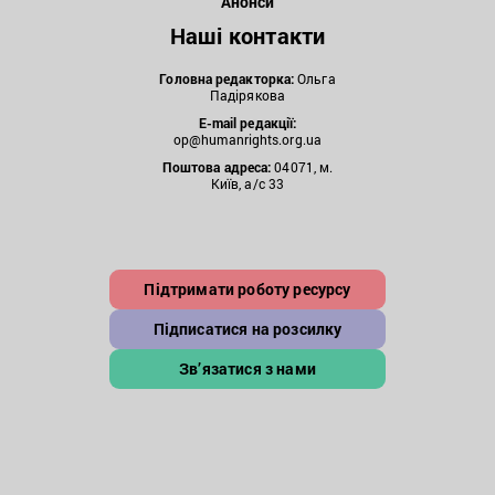
Анонси
Наші контакти
Головна редакторка:
Ольга
Падірякова
E-mail редакції:
op@humanrights.org.ua
Поштова
адреса:
04071, м.
Київ, а/с 33
Підтримати роботу ресурсу
Підписатися на розсилку
Зв’язатися з нами