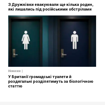
З Дружківки евакуювали ще кілька родин,
які лишались під російськими обстрілами
Новини
У Британії громадські туалети й
роздягальні розділятимуть за біологічною
статтю