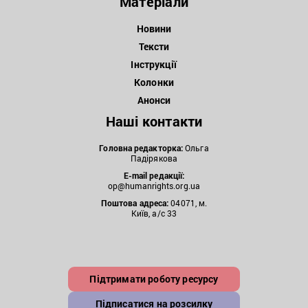
Матеріали
Новини
Тексти
Інструкції
Колонки
Анонси
Наші контакти
Головна редакторка:
Ольга
Падірякова
E-mail редакції:
op@humanrights.org.ua
Поштова
адреса:
04071, м.
Київ, а/с 33
Підтримати роботу ресурсу
Підписатися на розсилку