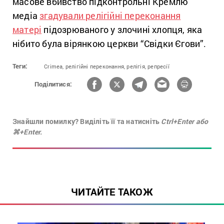
масове вбивство підконтрольні Кремлю
медіа
згадували релігійні переконання
матері
підозрюваного у злочині хлопця, яка
нібито була вірянкою церкви “Свідки Єгови”.
Теги:
Crimea,
релігійні переконання,
релігія,
репресії
Поділитися:
Знайшли помилку? Виділіть її та натисніть
Ctrl+Enter або
⌘+Enter.
ЧИТАЙТЕ ТАКОЖ