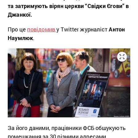
та затримують вірян церкви “Свідки Єгови” в
Джанкої.
Про це
повідомив
у Twitter журналіст
Антон
Наумлюк
.
За його даними, працівники ФСБ обшукують
помешкання за 30 різними адресами.