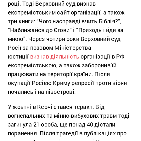
році. Тоді Верховний суд визнав
екстремістським сайт організації, а також
три книги: “Чого насправді вчить Біблія?”,
“Наближайся до Єгови” і “Приходь і йди за
мною”. Через чотири роки Верховний суд
Росії за позовом Міністерства
юстиції
визнав діяльність
організації в РФ
екстремістською, а також заборонив їй
працювати на території країни. Після
окупації Росією Криму репресії проти вірян
почались і на півострові.
У жовтні в Керчі стався теракт. Від
вогнепальних та мінно-вибухових травм тоді
загинула 21 особа, ще понад 40 дістали
поранення. Після трагедії в публікаціях про