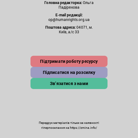
Головна редакторка:
Ольга
Падірякова
E-mail редакції:
op@humanrights.org.ua
Поштова
адреса:
04071, м.
Київ, а/с 33
Підтримати роботу ресурсу
Підписатися на розсилку
Зв’язатися з нами
Передрук матеріалів тільки за наявності
гіперпосилання на https://zmina.info/