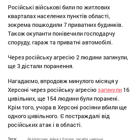
Російські військові били по житлових
кварталах населених пунктів області,
зокрема пошкодили 7 приватних будинків.
Також окупанти понівечили господарчу
споруду, гараж та приватні автомобілі.
Через російську агресію 2 людини загинули,
ще 3 дістали поранення.
Нагадаємо, впродовж минулого місяця у
Херсоні через російську агресію
загинули
16
цивільних, ще 154 людини були поранені.
Крім того, учора в Херсоні росіяни вбили ще
одного цивільного. Є постраждалі від
російських атак і в області.
Теги:
безпілотник,
війна з Росією,
загиблі цивільні,