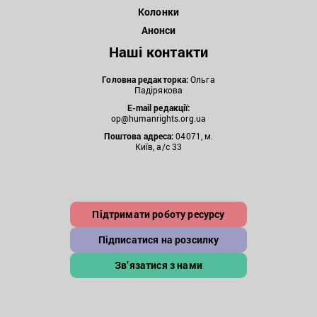
Колонки
Анонси
Наші контакти
Головна редакторка:
Ольга
Падірякова
E-mail редакції:
op@humanrights.org.ua
Поштова
адреса:
04071, м.
Київ, а/с 33
Підтримати роботу ресурсу
Підписатися на розсилку
Зв’язатися з нами