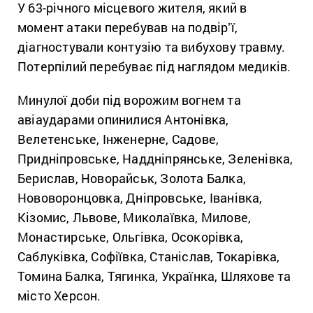
У 63-річного місцевого жителя, який в
момент атаки перебував на подвірʼї,
діагностували контузію та вибухову травму.
Потерпілий перебуває під наглядом медиків.
Минулої доби під ворожим вогнем та
авіаударами опинилися Антонівка,
Велетенське, Інженерне, Садове,
Придніпровське, Наддніпрянське, Зеленівка,
Берислав, Новорайськ, Золота Балка,
Нововоронцовка, Дніпровське, Іванівка,
Кізомис, Львове, Миколаївка, Милове,
Монастирське, Ольгівка, Осокорівка,
Саблуківка, Софіївка, Станіслав, Токарівка,
Томина Балка, Тягинка, Українка, Шляхове та
місто Херсон.