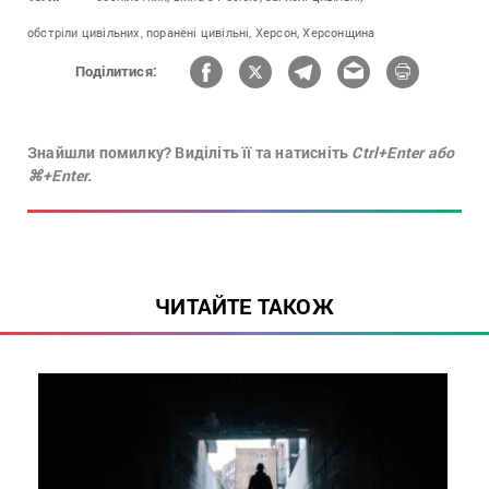
обстріли цивільних,
поранені цивільні,
Херсон,
Херсонщина
Поділитися:
Знайшли помилку? Виділіть її та натисніть
Ctrl+Enter або
⌘+Enter.
ЧИТАЙТЕ ТАКОЖ