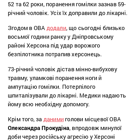
52 та 62 роки, поранення гомілки зазнав 59-
річний чоловік. Усіх їх доправили до лікарні.
Згодом в ОВА
додали
, що сьогодні близько
восьмої години ранку у Дніпровському
районі Херсона під удар ворожого
безпілотника потрапив херсонець.
73-річний чоловік дістав мінно-вибухову
травму, уламкові поранення ноги й
ампутацію гомілки. Потерпілого
шпиталізували до лікарні. Медики надають
йому всю необхідну допомогу.
Крім того, за
даними
голови місцевої ОВА
Олександра Прокудіна
, впродовж минулої
доби через російську агресію у Херсоні