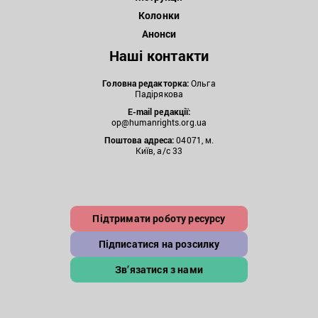
Колонки
Анонси
Наші контакти
Головна редакторка:
Ольга
Падірякова
E-mail редакції:
op@humanrights.org.ua
Поштова
адреса:
04071, м.
Київ, а/с 33
Підтримати роботу ресурсу
Підписатися на розсилку
Зв’язатися з нами