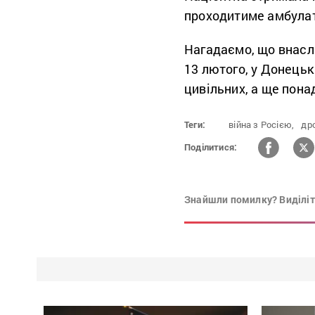
проходитиме амбула
Нагадаємо, що внаслі
13 лютого, у Донецьк
цивільних, а ще пон
Теги:
війна з Росією,
др
Поділитися:
Знайшли помилку? Виділіть