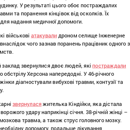
будинку. У результаті цього обоє постраждалих
авми та поранення кінцівок від осколків. Їх
 для надання медичної допомоги.
кі військові
атакували
дроном селище Інженерне
 внаслідок чого зазнав поранень працівник одного 
мств.
й заклад звернулися двоє людей, які
постраждали
о обстрілу Херсона напередодні. У 46-річного
 жінки діагностували вибухові травми, контузії та
у.
карні
звернулася
жителька Кіндійки, яка дістала
ворожого удару наприкінці січня. 38-річній жінці –
мозкова травма, а також струс головного мозку.
необхідну допомогу, подальше лікування