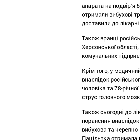
апарата на подвірʼя 
отримали вибухові тр
доставили до лікарні
Також вранці російсь
Херсонської області,
комунальних підприє
Крім того, у медични
внаслідок російськог
чоловіка та 78-річної
струс головного мозк
Також сьогодні до лі
поранення внаслідок 
вибухова та черепно-
Пацієнтка отримала 