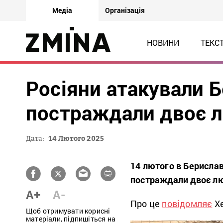
Медіа
Організація
НОВИНИ
ТЕКС
Росіяни атакували 
постраждали двоє 
Дата:
14 Лютого 2025
14 лютого в Берислав
постраждали двоє люд
A+
A-
Про це
повідомляє
Хе
Щоб отримувати корисні
матеріали, підпишіться на