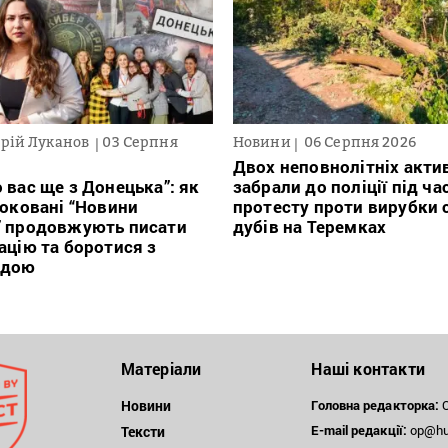
рій Луканов
03 Серпня
Новини
06 Серпня 2026
Двох неповнолітніх актив
 вас ще з Донецька”: як
забрали до поліції під ча
локовані “Новини
протесту проти вирубки 
” продовжують писати
дубів на Теремках
ацію та боротися з
ндою
Матеріали
Наші контакти
Новини
Головна редакторка:
О
E-mail редакції:
op@hum
Тексти