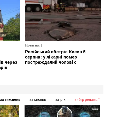
Новини
Російський обстріл Києва 5
і
серпня: у лікарні помер
ів через
постраждалий чоловік
арів
за тиждень
за місяць
за рік
вибір редакції