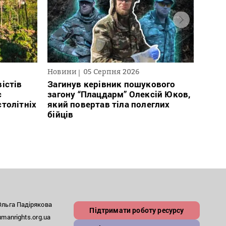
Новини
05 Серпня 2026
Нови
істів
Загинув керівник пошукового
Полі
с
загону “Плацдарм” Олексій Юков,
Вигів
столітніх
який повертав тіла полеглих
дван
бійців
росій
льга Падірякова
Підтримати роботу ресурсу
anrights.org.ua