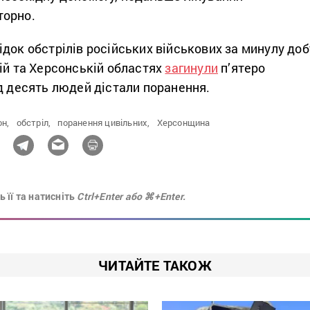
торно.
док обстрілів російських військових за минулу доб
ій та Херсонській областях
загинули
п’ятеро
ад десять людей дістали поранення.
он,
обстріл,
поранення цивільних,
Херсонщина
 її та натисніть
Ctrl+Enter або ⌘+Enter.
ЧИТАЙТЕ ТАКОЖ