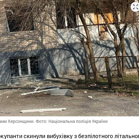
ами Херсонщини. Фото: Національна поліція України
 окупанти скинули вибухівку з безпілотного літально