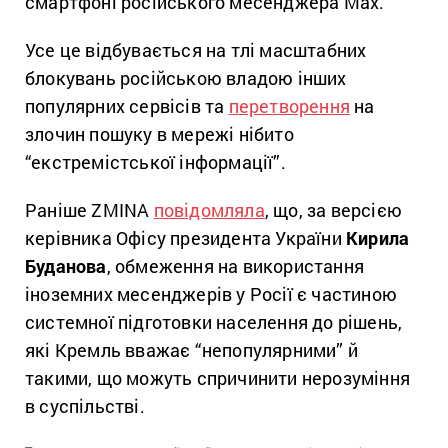
смартфоні російського месенджера Max.
Усе це відбувається на тлі масштабних
блокувань російською владою інших
популярних сервісів та
перетворення
на
злочин пошуку в мережі нібито
“екстремістської інформації”.
Раніше ZMINA
повідомляла
, що, за версією
керівника Офісу президента України
Кирила
Буданова
, обмеження на використання
іноземних месенджерів у Росії є частиною
системної підготовки населення до рішень,
які Кремль вважає “непопулярними” й
такими, що можуть спричинити нерозуміння
в суспільстві.