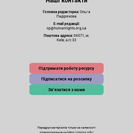
Наші контакти
Головна редакторка:
Ольга
Падірякова
E-mail редакції:
op@humanrights.org.ua
Поштова
адреса:
04071, м.
Київ, а/с 33
Підтримати роботу ресурсу
Підписатися на розсилку
Зв’язатися з нами
Передрук матеріалів тільки за наявності
гіперпосилання на https://zmina.info/