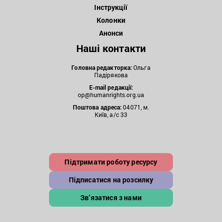
Інструкції
Колонки
Анонси
Наші контакти
Головна редакторка:
Ольга
Падірякова
E-mail редакції:
op@humanrights.org.ua
Поштова
адреса:
04071, м.
Київ, а/с 33
Підтримати роботу ресурсу
Підписатися на розсилку
Зв’язатися з нами