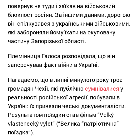
повернув не туди і заїхав на військовий
блокпост росіян. За іншими даними, дорогою
він спілкувався з українськими військовими,
які забороняли йому їхати на окуповану
частину Запорізької області.
Племінниця Галоса розповідала, що він
заперечував факт війни в Україні.
Нагадаємо, що в липні минулого року троє
громадян Чехії, які публічно
сумнівалися
у
реальності російської агресії, побували в
Україні: їх привезли чеські документалісти.
Результатом поїздки став фільм “Velký
vlastenecký výlet” (“Велика “патріотична”
поїздка”).