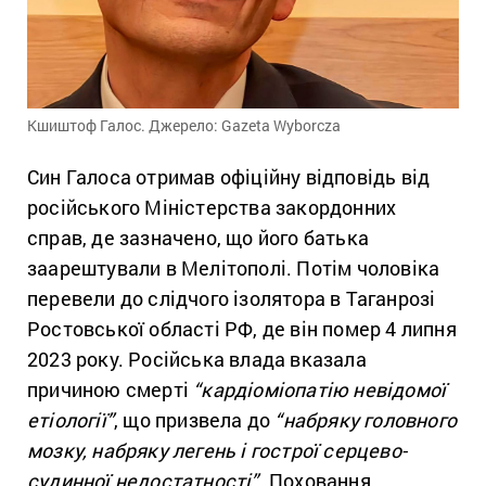
Кшиштоф Галос. Джерело: Gazeta Wyborcza
Син Галоса отримав офіційну відповідь від
російського Міністерства закордонних
справ, де зазначено, що його батька
заарештували в Мелітополі. Потім чоловіка
перевели до слідчого ізолятора в Таганрозі
Ростовської області РФ, де він помер 4 липня
2023 року. Російська влада вказала
причиною смерті
“кардіоміопатію невідомої
етіології”
, що призвела до
“набряку головного
мозку, набряку легень і гострої серцево-
судинної недостатності”
. Поховання