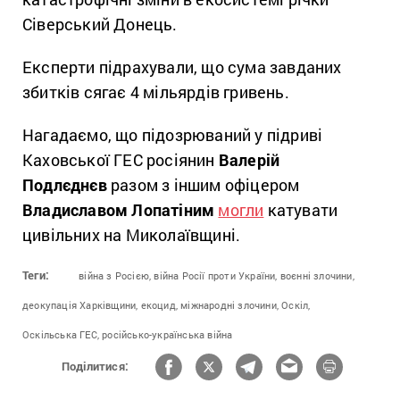
Сіверський Донець.
Експерти підрахували, що сума завданих
збитків сягає 4 мільярдів гривень.
Нагадаємо, що підозрюваний у підриві
Каховської ГЕС росіянин
Валерій
Подлєднєв
разом з іншим офіцером
Владиславом Лопатіним
могли
катувати
цивільних на Миколаївщині.
Теги:
війна з Росією,
війна Росії проти України,
воєнні злочини,
деокупація Харківщини,
екоцид,
міжнародні злочини,
Оскіл,
Оскільська ГЕС,
російсько-українська війна
Поділитися: