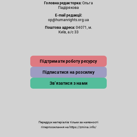
Головна редакторка:
Ольга
Падірякова
E-mail редакції:
op@humanrights.org.ua
Поштова
адреса:
04071, м.
Київ, а/с 33
Підтримати роботу ресурсу
Підписатися на розсилку
Зв’язатися з нами
Передрук матеріалів тільки за наявності
гіперпосилання на https://zmina.info/