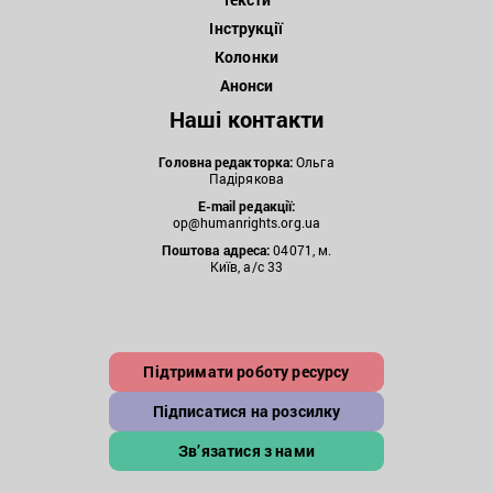
Інструкції
Колонки
Анонси
Наші контакти
Головна редакторка:
Ольга
Падірякова
E-mail редакції:
op@humanrights.org.ua
Поштова
адреса:
04071, м.
Київ, а/с 33
Підтримати роботу ресурсу
Підписатися на розсилку
Зв’язатися з нами