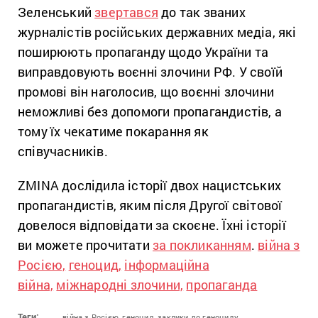
Зеленський
звертався
до так званих
журналістів російських державних медіа, які
поширюють пропаганду щодо України та
виправдовують воєнні злочини РФ. У своїй
промові він наголосив, що воєнні злочини
неможливі без допомоги пропагандистів, а
тому їх чекатиме покарання як
співучасників.
ZMINA дослідила історії двох нацистських
пропагандистів, яким після Другої світової
довелося відповідати за скоєне. Їхні історії
ви можете прочитати
за покликанням
.
війна з
Росією,
геноцид,
інформаційна
війна,
міжнародні злочини,
пропаганда
Теги:
війна з Росією,
геноцид,
заклики до геноциду,