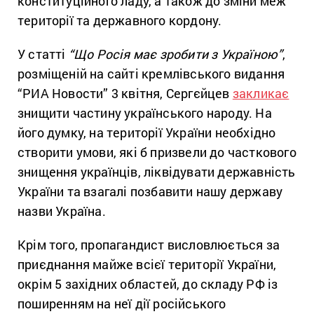
конституційного ладу, а також до зміни меж
території та державного кордону.
У статті
“Що Росія має зробити з Україною”
,
розміщеній на сайті кремлівського видання
“РИА Новости” 3 квітня, Сергєйцев
закликає
знищити частину українського народу. На
його думку, на території України необхідно
створити умови, які б призвели до часткового
знищення українців, ліквідувати державність
України та взагалі позбавити нашу державу
назви Україна.
Крім того, пропагандист висловлюється за
приєднання майже всієї території України,
окрім 5 західних областей, до складу РФ із
поширенням на неї дії російського