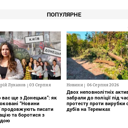
ПОПУЛЯРНЕ
рій Луканов
03 Серпня
Новини
06 Серпня 2026
Двох неповнолітніх актив
 вас ще з Донецька”: як
забрали до поліції під ча
локовані “Новини
протесту проти вирубки 
” продовжують писати
дубів на Теремках
ацію та боротися з
ндою