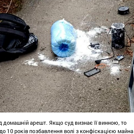
д домашній арешт. Якщо суд визнає її винною, то
до 10 років позбавлення волі з конфіскацією майна