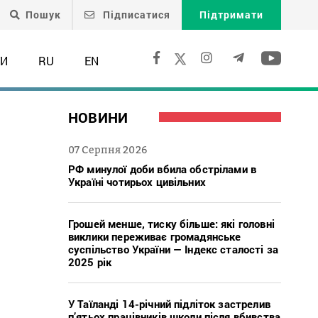
Пошук
Підписатися
Підтримати
ТИ
RU
EN
НОВИНИ
07 Серпня 2026
РФ минулої доби вбила обстрілами в
Україні чотирьох цивільних
Грошей менше, тиску більше: які головні
виклики переживає громадянське
суспільство України — Індекс сталості за
2025 рік
У Таїланді 14-річний підліток застрелив
п’ятьох працівників школи після вбивства