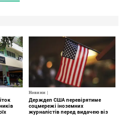
Новини
літок
Держдеп США перевірятиме
ників
соцмережі іноземних
оїх
журналістів перед видачею віз