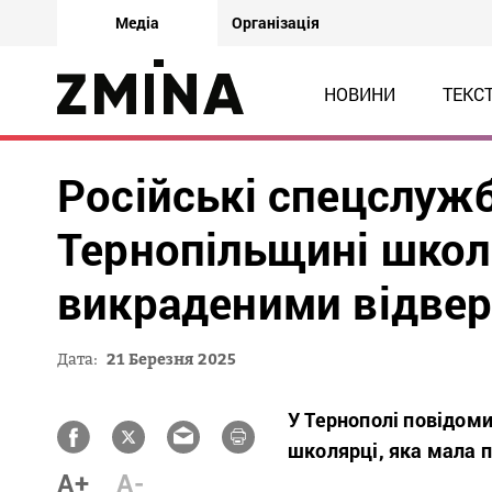
Медіа
Організація
НОВИНИ
ТЕКС
Російські спецслуж
Тернопільщині шко
викраденими відве
Дата:
21 Березня 2025
У Тернополі повідоми
школярці, яка мала п
A+
A-