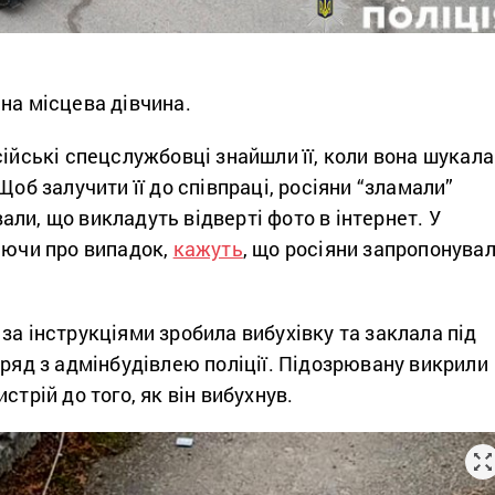
чна місцева дівчина.
сійські спецслужбовці знайшли її, коли вона шукала
Щоб залучити її до співпраці, росіяни “зламали”
ли, що викладуть відверті фото в інтернет. У
аючи про випадок,
кажуть
, що росіяни запропонува
за інструкціями зробила вибухівку та заклала під
оряд з адмінбудівлею поліції. Підозрювану викрили
стрій до того, як він вибухнув.