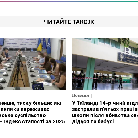
ЧИТАЙТЕ ТАКОЖ
Новини
енше, тиску більше: які
У Таїланді 14-річний під
виклики переживає
застрелив п’ятьох праців
ське суспільство
школи після вбивства св
— Індекс сталості за 2025
дідуся та бабусі