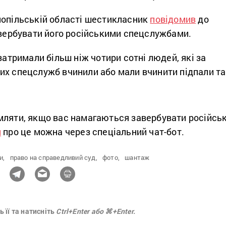
нопільській області шестикласник
повідомив
до
завербувати його російськими спецслужбами.
 затримали більш ніж чотири сотні людей, які за
их спецслужб вчинили або мали вчинити підпали та
мляти, якщо вас намагаються завербувати російськ
и
про це можна через спеціальний чат-бот.
и,
право на справедливий суд,
фото,
шантаж
 її та натисніть
Ctrl+Enter або ⌘+Enter.