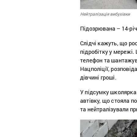
Нейтралізація вибухівки
Підозрювана – 14-рі
Слідчі кажуть, що ро
підробітку у мережі. 
телефон та шантажува
Нацполіції, розповід
дівчині гроші.
У підсумку школярка 
автівку, що стояла п
та нейтралізували при