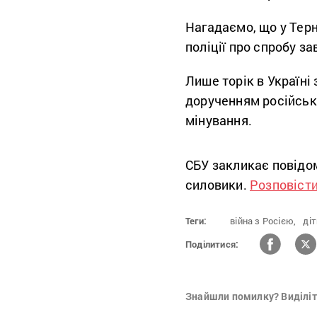
Нагадаємо, що у Тер
поліції про спробу 
Лише торік в Україні
дорученням російськ
мінування.
СБУ закликає повідо
силовики.
Розповіст
Теги:
війна з Росією,
діт
Поділитися:
Знайшли помилку? Виділіть