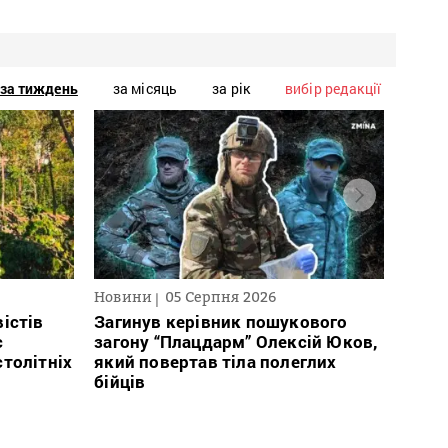
за тиждень
за місяць
за рік
вибір редакції
Новини
05 Серпня 2026
Нови
істів
Загинув керівник пошукового
Полі
с
загону “Плацдарм” Олексій Юков,
Вигів
столітніх
який повертав тіла полеглих
дван
бійців
росій