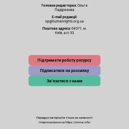
Головна редакторка:
Ольга
Падірякова
E-mail редакції:
op@humanrights.org.ua
Поштова
адреса:
04071, м.
Київ, а/с 33
Підтримати роботу ресурсу
Підписатися на розсилку
Зв’язатися з нами
Передрук матеріалів тільки за наявності
гіперпосилання на https://zmina.info/