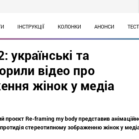
ТИ
ІНСТРУКЦІЇ
КОЛОНКИ
АНОНСИ
ТЕС
: українські та
орили відео про
ення жінок у медіа
й проєкт Re-framing my body представив анімаційн
є протидія стереотипному зображенню жінок у меді