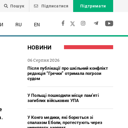
Пошук
Підписатися
Підтримати
ТИ
RU
EN
НОВИНИ
06 Серпня 2026
Після публікації про шкільний конфлікт
редакція “Гречки” отримала погрози
судом
У Польщі пошкодили місце пам’яті
загиблих військових УПА
е
а.
У Конго медики, які борються зі
спалахом Еболи, протестують через
невиплату зарплат