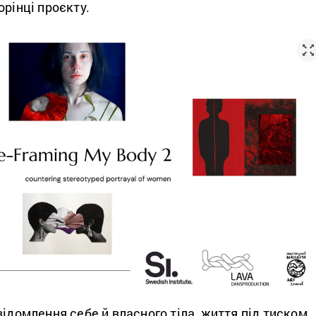
орінці проєкту.
відомлення себе й власного тіла, життя під тиском