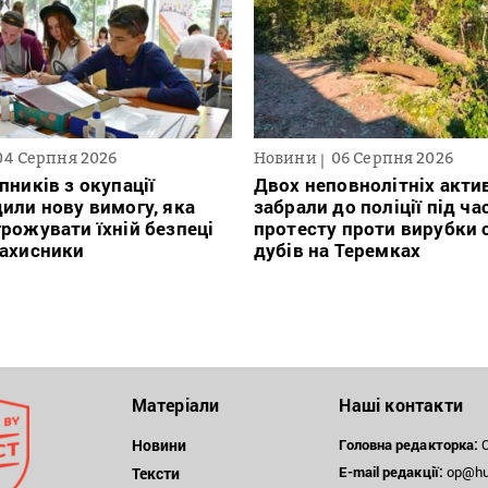
04 Серпня 2026
Новини
06 Серпня 2026
пників з окупації
Двох неповнолітніх актив
или нову вимогу, яка
забрали до поліції під ча
рожувати їхній безпеці
протесту проти вирубки 
захисники
дубів на Теремках
Матеріали
Наші контакти
Новини
Головна редакторка:
О
E-mail редакції:
op@hum
Тексти