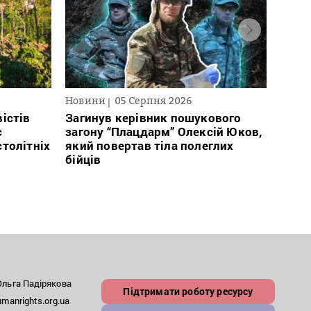
Новини
05 Серпня 2026
Нови
істів
Загинув керівник пошукового
Полі
с
загону “Плацдарм” Олексій Юков,
Вигів
столітніх
який повертав тіла полеглих
дван
бійців
росій
льга Падірякова
Підтримати роботу ресурсу
anrights.org.ua