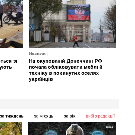
Новини
ться зі
На окупованій Донеччині РФ
тують
почала обліковувати меблі й
техніку в покинутих оселях
українців
за тиждень
за місяць
за рік
вибір редакції