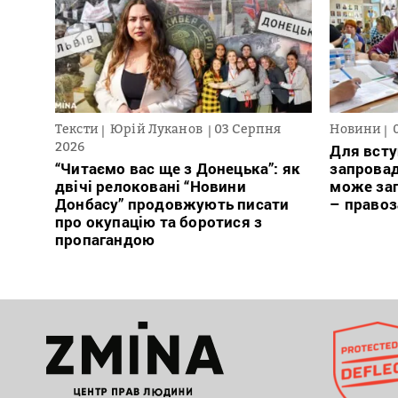
Тексти
Юрій Луканов
03 Серпня
Новини
2026
Для всту
“Читаємо вас ще з Донецька”: як
запровад
двічі релоковані “Новини
може заг
Донбасу” продовжують писати
– право
про окупацію та боротися з
пропагандою