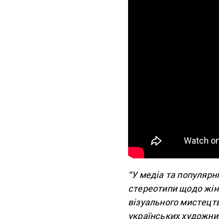
“У медіа та популярн
стереотипи щодо жін
візуального мистецт
українських художни