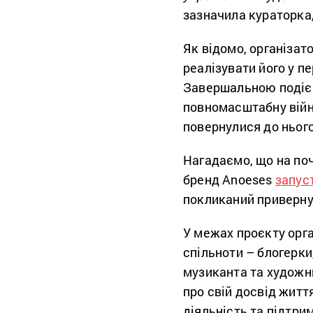
зазначила кураторка,
Як відомо, організат
реалізувати його у пе
Завершальною подією
повномасштабну війн
повернулися до нього
Нагадаємо, що на поч
бренд Anoeses
запус
покликаний привернут
У межах проєкту орга
спільноти – блогерки,
музиканта та художни
про свій досвід життя
діяльність та підтрим