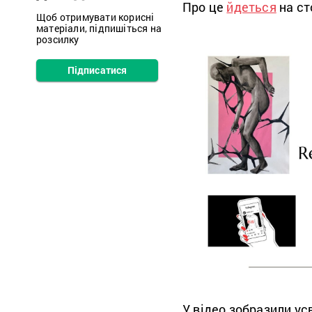
Про це
йдеться
на ст
Щоб отримувати корисні
матеріали, підпишіться на
розсилку
Підписатися
У відео зобразили ус