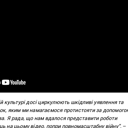
ій культурі досі циркулюють шкідливі уявлення та
ок, яким ми намагаємося протистояти за допомого
ва. Я рада, що нам вдалося представити роботи
ць на цьому відео, попри повномасштабну війну”
, –