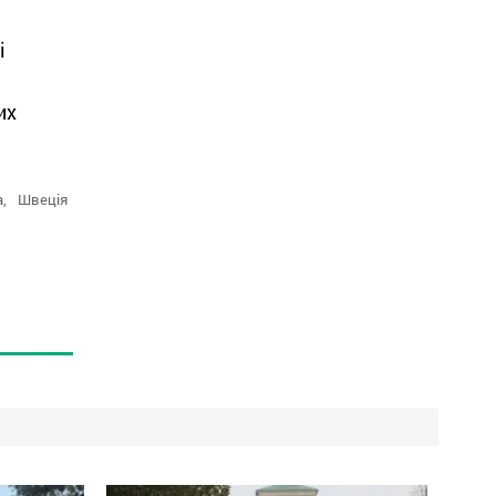
і
их
,
Швеція