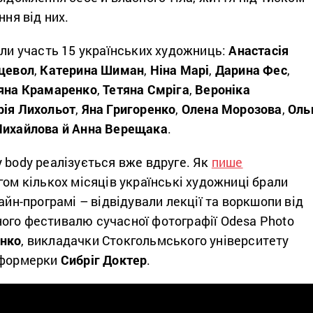
ння від них.
яли участь 15 українських художниць:
Анастасія
цевол
,
Катерина Шиман
,
Ніна Марі
,
Дарина Фес
,
яна Крамаренко
,
Тетяна Смріга
,
Вероніка
рія Лихольот
,
Яна
Григоренко
,
Олена Морозова
,
Оль
Михайлова й Анна Верещака
.
 body реалізується вже вдруге. Як
пише
гом кількох місяців українські художниці брали
лайн-програмі – відвідували лекції та воркшопи від
ого фестивалю сучасної фотографії Odesa Photo
нко
, викладачки Стокгольмського університету
рформерки
Сибріг Доктер
.