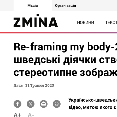
Медіа
Організація
НОВИНИ
ТЕКС
Re-framing my body-2
шведські діячки ств
стереотипне зображ
Дата:
31 Травня 2023
Українсько-шведськи
відео, метою якого 
A+
A-