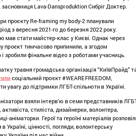
 засновниця Lava-Dansproduktion Сибріг Доктер.
ори проєкту Re-framing my body-2 планували
ріод з вересня 2021-го до березня 2022 року.
 мав стати майстер-клас у Києві. Однак через
у проєкт тимчасово припинили, а згодом
 і зробили фінальне відео з роботами учасниць.
атку травня громадська організація “КиївПрайд” т
тили
соціальний проєкт #WEAREFREEDOM,
и увагу до підтримки ЛГБТ-спільноти в Україні.
нізатори взяли інтерв’ю в семи представників ЛГБТ
 активіста, стиліста, дизайнерки, волонтера,
ці-аніматорки. Герої та героїні матеріалів розповіл
 в Україні, цінності, погляди, волонтерську
ку України під час війни.