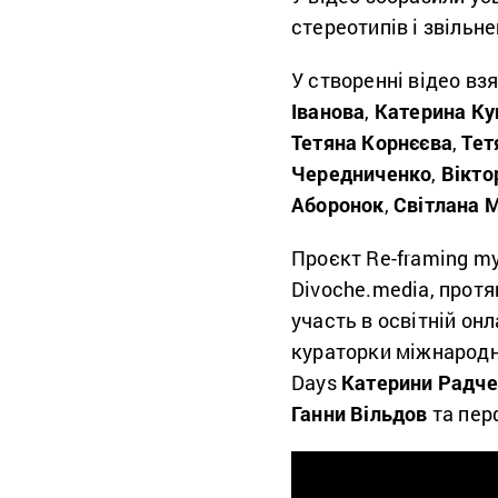
стереотипів і звільне
У створенні відео вз
Іванова
,
Катерина Ку
Тетяна Корнєєва
,
Тет
Чередниченко
,
Вікто
Аборонок
,
Світлана 
Проєкт Re-framing my
Divoche.media, протя
участь в освітній он
кураторки міжнародн
Days
Катерини Радче
Ганни Вільдов
та пе