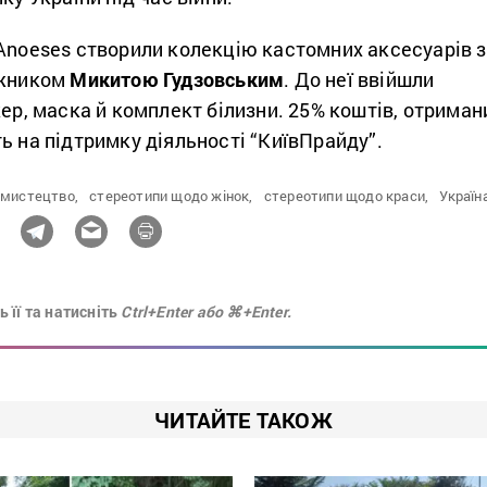
Anoeses створили колекцію кастомних аксесуарів з
ожником
Микитою Гудзовським
. До неї ввійшли
кер, маска й комплект білизни. 25% коштів, отриман
ь на підтримку діяльності “КиївПрайду”.
мистецтво,
стереотипи щодо жінок,
стереотипи щодо краси,
Україна
 її та натисніть
Ctrl+Enter або ⌘+Enter.
ЧИТАЙТЕ ТАКОЖ