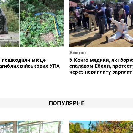
Новини
і пошкодили місце
У Конго медики, які борю
загиблих військових УПА
спалахом Еболи, протес
через невиплату зарплат
ПОПУЛЯРНЕ