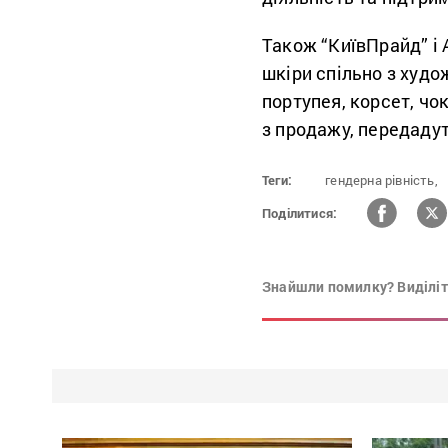
Також “КиївПрайд” і 
шкіри спільно з худ
портупея, корсет, чо
з продажу, передадут
Теги:
гендерна рівність,
Поділитися:
Знайшли помилку? Виділіть