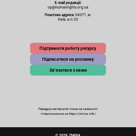
E-mail редакції:
op@humanrights.org.ua
Поштова
адреса:
04071, м.
Київ, а/с 33
Підтримати роботу ресурсу
Підписатися на розсилку
Зв’язатися з нами
Передрук матеріалів тільки за наявності
гіперпосилання на https://zmina.info/
© 2026 ZMINA