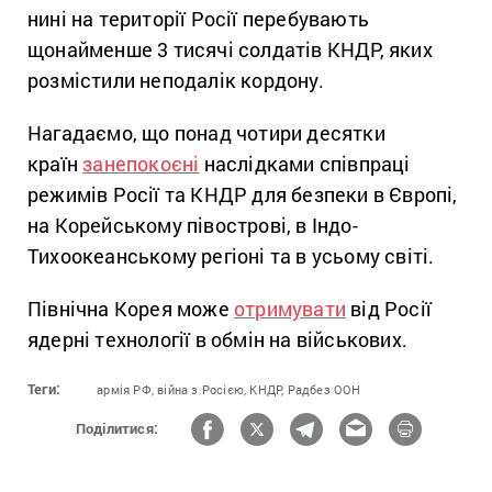
нині на території Росії перебувають
щонайменше 3 тисячі солдатів КНДР, яких
розмістили неподалік кордону.
Нагадаємо, що понад чотири десятки
країн
занепокоєні
наслідками співпраці
режимів Росії та КНДР для безпеки в Європі,
на Корейському півострові, в Індо-
Тихоокеанському регіоні та в усьому світі.
Північна Корея може
отримувати
від Росії
ядерні технології в обмін на військових.
Теги:
армія РФ,
війна з Росією,
КНДР,
Радбез ООН
Поділитися: