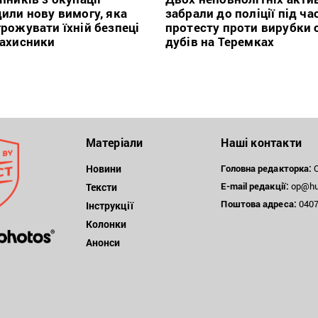
или нову вимогу, яка
забрали до поліції під ча
рожувати їхній безпеці
протесту проти вирубки 
захисники
дубів на Теремках
Матеріали
Наші контакти
Новини
Головна редакторка:
О
E-mail редакції:
op@hum
Тексти
Поштова
адреса:
04071
Інструкції
Колонки
Анонси