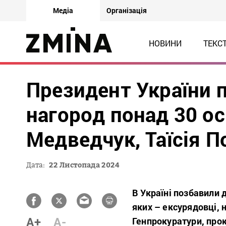
Медіа
Організація
НОВИНИ
ТЕКС
Президент України 
нагород понад 30 ос
Медведчук, Таїсія П
Дата:
22 Листопада 2024
В Україні позбавили д
яких – ексурядовці, 
A+
A-
Генпрокуратури, проку