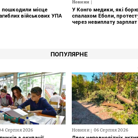
Новини
і пошкодили місце
У Конго медики, які борю
загиблих військових УПА
спалахом Еболи, протес
через невиплату зарплат
ПОПУЛЯРНЕ
04 Серпня 2026
Новини
06 Серпня 2026
пників з окупації
Двох неповнолітніх актив