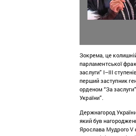
Зокрема, це колишній
парламентської фрак
заслуги” І–ІІІ ступе
перший заступник ге
орденом “За заслуги”
України”.
Держнагород України
який був нагороджени
Ярослава Мудрого V 