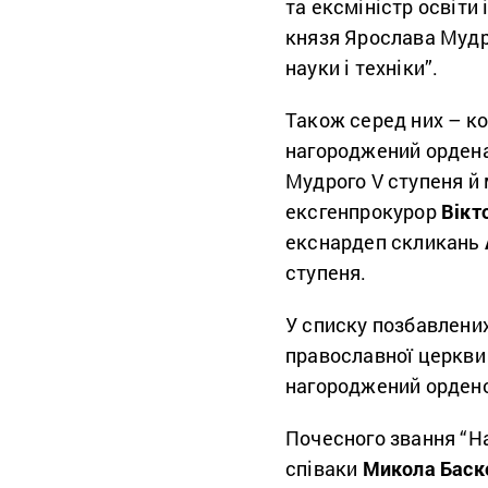
та ексміністр освіти 
князя Ярослава Мудр
науки і техніки”.
Також серед них – к
нагороджений орденам
Мудрого V ступеня й 
ексгенпрокурор
Вікт
екснардеп скликань
ступеня.
У списку позбавлени
православної церкви
нагороджений ордено
Почесного звання “На
співаки
Микола Баск