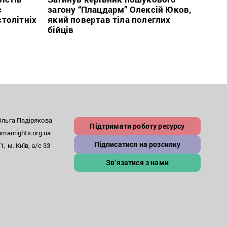
с
загону “Плацдарм” Олексій Юков,
Вигів
столітніх
який повертав тіла полеглих
дван
бійців
росій
льга Падірякова
Підтримати роботу ресурсу
anrights.org.ua
Підписатися на розсилку
, м. Київ, а/с 33
Зв’язатися з нами