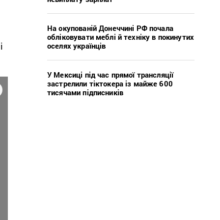
На окупованій Донеччині РФ почала
обліковувати меблі й техніку в покинутих
і
оселях українців
У Мексиці під час прямої трансляції
застрелили тіктокера із майже 600
тисячами підписників