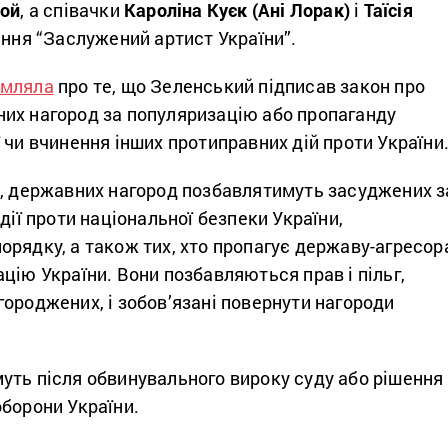
той
, а співачки
Кароліна Куєк (Ані Лорак)
і
Таїсія
ання “Заслужений артист України”.
омляла
про те, що Зеленський підписав закон про
их нагород за популяризацію або пропаганду
 чи вчинення інших протиправних дій проти України
м, державних нагород позбавлятимуть засуджених з
дії проти національної безпеки України,
рядку, а також тих, хто пропагує державу-агресор
цію України. Вони позбавляються прав і пільг,
ороджених, і зобов’язані повернути нагороди
уть після обвинувального вироку суду або рішення
борони України.