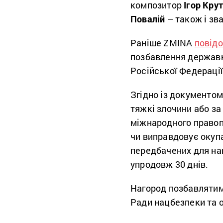
композитор
Ігор Кру
Повалій
– також і зв
Раніше ZMINA
повід
позбавлення державн
Російської Федерації
Згідно із документо
тяжкі злочини або за 
міжнародного правопо
чи виправдовує окупа
передбачених для наг
упродовж 30 днів.
Нагород позбавлятим
Ради нацбезпеки та о