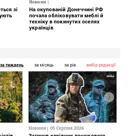
Новини
ться зі
На окупованій Донеччині РФ
тують
почала обліковувати меблі й
техніку в покинутих оселях
українців
за тиждень
за місяць
за рік
вибір редакції
Новини
05 Серпня 2026
Нови
істів
Загинув керівник пошукового
Полі