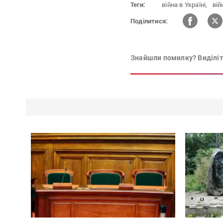
Теги:
війна в Україні,
вій
Поділитися:
Знайшли помилку? Виділіть