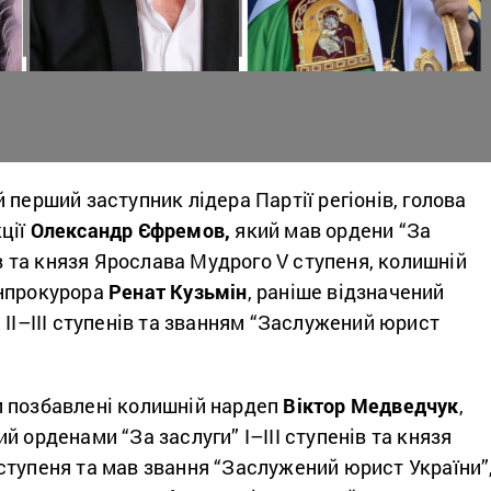
 перший заступник лідера Партії регіонів, голова
ції
Олександр Єфремов,
який мав ордени “За
нів та князя Ярослава Мудрого V ступеня, колишній
нпрокурора
Ренат Кузьмін
, раніше відзначений
 ІІ–ІІІ ступенів та званням “Заслужений юрист
 позбавлені колишній нардеп
Віктор Медведчук
,
й орденами “За заслуги” І–ІІІ ступенів та князя
ступеня та мав звання “Заслужений юрист України”