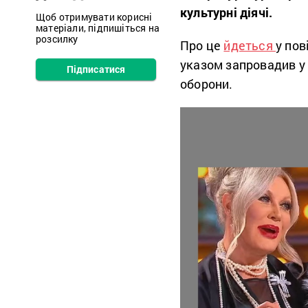
культурні діячі.
Щоб отримувати корисні
матеріали, підпишіться на
розсилку
Про це
йдеться
у пов
указом запровадив у 
Підписатися
оборони.