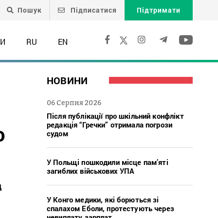
Пошук
Підписатися
Підтримати
ТИ
RU
EN
НОВИНИ
06 Серпня 2026
Після публікації про шкільний конфлікт
редакція “Гречки” отримала погрози
о
судом
У Польщі пошкодили місце пам’яті
загиблих військових УПА
д
У Конго медики, які борються зі
спалахом Еболи, протестують через
невиплату зарплат