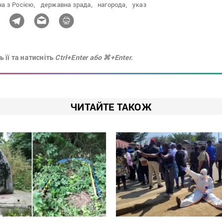
на з Росією,
державна зрада,
нагорода,
указ
 її та натисніть
Ctrl+Enter або ⌘+Enter.
ЧИТАЙТЕ ТАКОЖ