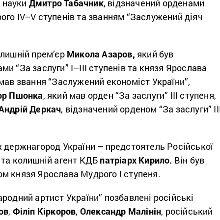
і науки
Дмитро Табачник
, відзначений орденами
ого IV–V ступенів та званням “Заслужений діяч
олишній прем’єр
Микола Азаров,
який був
и “За заслуги” І–ІІІ ступенів та князя Ярослава
мав звання “Заслужений економіст України”,
ор Пшонка
, який мав орден “За заслуги” ІІІ ступеня,
Андрій Деркач
, відзначений орденом “За заслуги” ІІ
х держнагород України – предстоятель Російської
 та колишній агент КДБ
патріарх Кирило.
Він був
м князя Ярослава Мудрого І ступеня.
родний артист України” позбавлені російські
ов
,
Філіп Кіркоров
,
Олександр Малінін
, російський