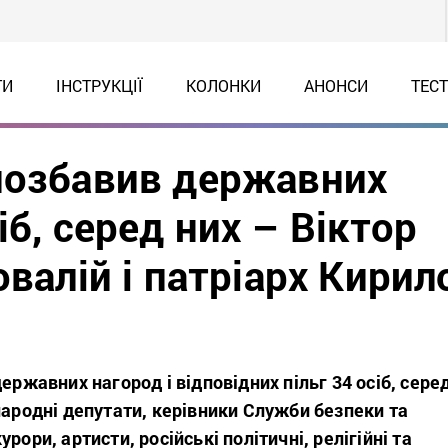
ТИ
ІНСТРУКЦІЇ
КОЛОНКИ
АНОНСИ
ТЕС
позбавив державних
іб, серед них – Віктор
овалій і патріарх Кирил
ержавних нагород і відповідних пільг 34 осіб, сере
народні депутати, керівники Служби безпеки та
рори, артисти, російські політичні, релігійні та