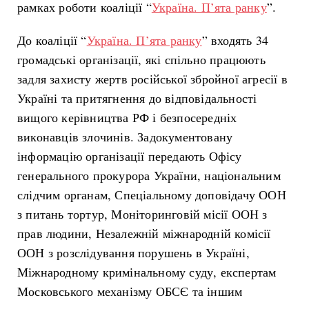
рамках роботи коаліції “
Україна. П’ята ранку
”.
До коаліції “
Україна. П’ята ранку
” входять 34
громадські організації, які спільно працюють
задля захисту жертв російської збройної агресії в
Україні та притягнення до відповідальності
вищого керівництва РФ і безпосередніх
виконавців злочинів. Задокументовану
інформацію організації передають Офісу
генерального прокурора України, національним
слідчим органам, Спеціальному доповідачу ООН
з питань тортур, Моніторинговій місії ООН з
прав людини, Незалежній міжнародній комісії
ООН з розслідування порушень в Україні,
Міжнародному кримінальному суду, експертам
Московського механізму ОБСЄ та іншим