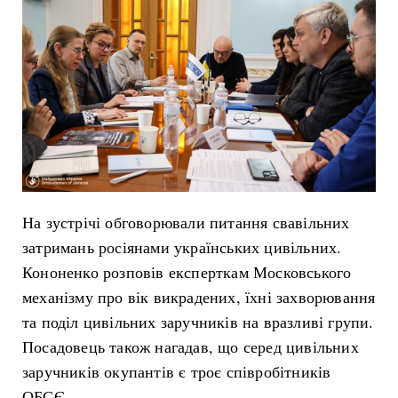
На зустрічі обговорювали питання свавільних
затримань росіянами українських цивільних.
Кононенко розповів експерткам Московського
механізму про вік викрадених, їхні захворювання
та поділ цивільних заручників на вразливі групи.
Посадовець також нагадав, що серед цивільних
заручників окупантів є троє співробітників
ОБСЄ.