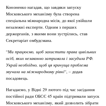
Кононенко нагадав, що завдяки запуску
Московського механізму була створена
спеціальна міжнародна місія, до якої увійшли
незалежні експерти. Одним з перших
держорганів, з якими вони зустрілись, став
Секретаріат омбудсмана.
“
Ми
працює
мо
, щоб захистити права цивільних
осіб, яких незаконно затримала і засудила РФ.
Украй необхідно, щоб ця кричуща проблема
звучала на міжнародному рівні
“, – додав
посадовець.
Нагадаємо, у Відні 29 лютого під час засідання
постійної ради ОБСЄ 45 країн підтримали запуск
Московського механізму, який дозволить зібрати