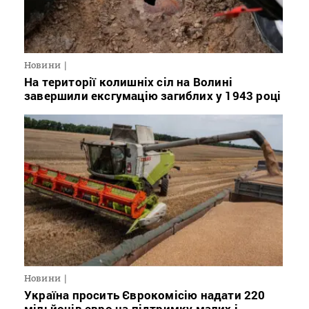
Новини
На території колишніх сіл на Волині
завершили ексгумацію загиблих у 1943 році
Новини
Україна просить Єврокомісію надати 220
мільйонів євро на підтримку малих і