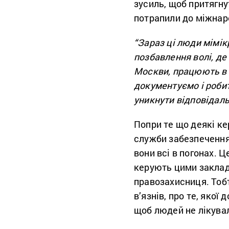
зусиль, щоб притягну
потрапили до міжнар
“Зараз ці люди мімік
позбавлення волі, де 
Москви, працюють в і
документуємо і роби
уникнути відповідаль
Попри те що деякі к
служби забезпечення
вони всі в погонах. 
керують цими закла
правозахисниця. Тоб
в’язнів, про те, якої
щоб людей не лікува