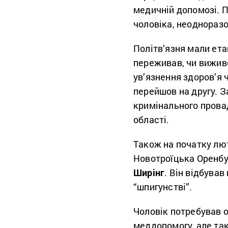
медичній допомозі. П
чоловіка, неодноразо
Політв’язня мали ета
переживав, чи виживе
ув’язнення здоров’я ч
перейшов на другу. З
кримінального прова
області.
Також на початку лют
Новотроїцька Оренбу
Ширінг
. Він відбува
“шпигунстві”.
Чоловік потребував о
меддопомогу, але так 