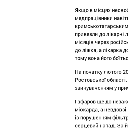
Якщо в місцях несво
медпрацівники навіть 
кримськотатарським
привезли до лікарні 
місяців через російс
до ліжка, а лікарка д
тому вона його боїть
На початку лютого 20
Ростовської області.
звинуваченням у приче
Гафаров ще до незако
міокарда, а невдовзі
із порушенням фільтр
серцевий напад. За 