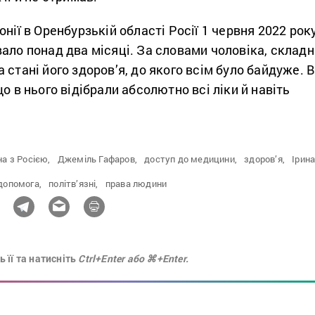
нії в Оренбурзькій області Росії 1 червня 2022 року
ало понад два місяці. За словами чоловіка, складн
 стані його здоров’я, до якого всім було байдуже. В
о в нього відібрали абсолютно всі ліки й навіть
на з Росією,
Джеміль Гафаров,
доступ до медицини,
здоров’я,
Ірина
допомога,
політв’язні,
права людини
 її та натисніть
Ctrl+Enter або ⌘+Enter.