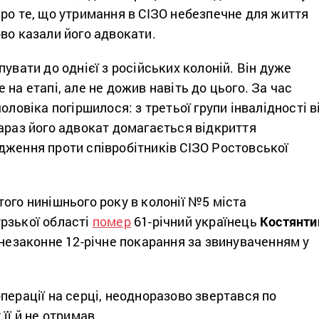
ро те, що утримання в СІЗО небезпечне для життя
во казали його адвокати.
пувати до однієї з російських колоній. Він дуже
 на етапі, але не дожив навіть до цього. За час
оловіка погіршилося: з третьої групи інвалідності в
араз його адвокат домагається відкриття
дження проти співробітників СІЗО Ростовської
ого нинішнього року в колонії №5 міста
рзької області
помер
61-річний українець
Костянти
в незаконне 12-річне покарання за звинуваченням у
перації на серці, неодноразово звертався по
її й не отримав.