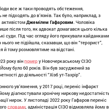
боди все ж таки проводять обстеження,
не підходять до в’язнів. Так було, наприклад, з
 активістом
Джемілем Гафаровим
. Чоловіка
лише після того, як адвокат домагався цього кілька
ькі суди. Під час огляду його прикували кайданкам
о нього не підійшла, сказавши, що він “терорист”,
ся й тому розмовлятиме на відстані.
23 року він
помер
у Новочеркаському СІЗО
 Йому було 60 років. Він був засуджений за
тності до діяльності “Хізб ут-Тахрір”.
нного ув’язнення, у 2017 році, переніс інфаркт
 йому діагностували хронічну ниркову недостатніст
ації нирок. У листопаді 2022 року Гафаров переніс
його
словами
, адміністрація СІЗО відмовляла йому в