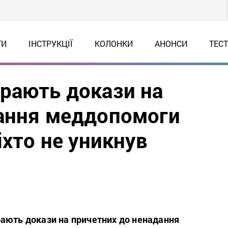
ТИ
ІНСТРУКЦІЇ
КОЛОНКИ
АНОНСИ
ТЕС
рають докази на
дання меддопомоги
іхто не уникнув
ають докази на причетних до ненадання