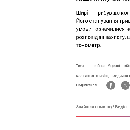
Ширінг прибув до коло
Його етапування трив
умови позначилися на
розповідав захисту, щ
тонометр.
Теги:
війна в Україні,
вій
Костянтин Ширінг,
медична 
Поділитися:
Знайшли помилку? Виділіть