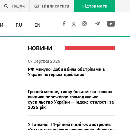
Пошук
Підписатися
Підтримати
ТИ
RU
EN
НОВИНИ
07 Серпня 2026
РФ минулої доби вбила обстрілами в
Україні чотирьох цивільних
Грошей менше, тиску більше: які головні
виклики переживає громадянське
суспільство України — Індекс сталості за
2025 рік
У Таїланді 14-річний підліток застрелив
п’ятьох працівників школи після вбивства