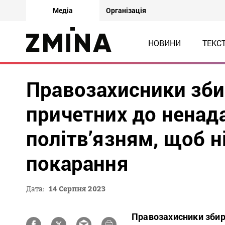
Медіа
Організація
НОВИНИ
ТЕКС
Правозахисники зби
причетних до нена
політв’язням, щоб н
покарання
Дата:
14 Серпня 2023
Правозахисники збир