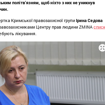
ким політв’язням, щоб ніхто з них не уникнув
чин.
ертка Кримської правозахисної групи
Ірина Седова
равозахисниками Центру прав людини ZMINA
спис
ребують лікування.