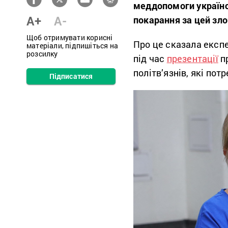
меддопомоги українсь
A+
A-
покарання за цей зло
Щоб отримувати корисні
Про це сказала експ
матеріали, підпишіться на
розсилку
під час
презентації
п
політв’язнів, які пот
Підписатися