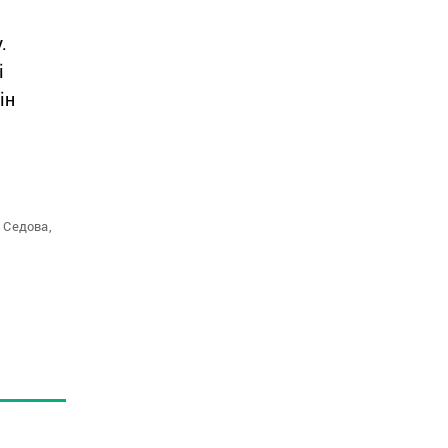
.
і
ін
 Седова,