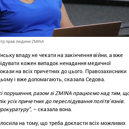
нтр прав людини ZMINA
нську владу не чекати на закінчення війни, а вже
лідувати кожен випадок ненадання медичної
окази на всіх причетних до цього. Правозахисники
цьому і вже допомагають, сказала Седова.
і порушення, разом зі ZMINA працюємо над тим, щ
ік усіх причетних до переслідування політв’язнів.
рокуратуру”,
– сказала вона.
лосила на тому, що треба докласти всіх можливих