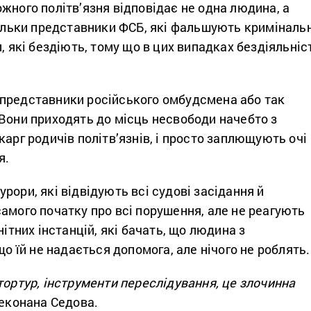
жного політв’язня відповідає не одна людина, а
тільки представники ФСБ, які фальшують кримінальн
и, які бездіють, тому що в цих випадках бездіяльніс
представники російського омбудсмена або так
Вони приходять до місць несвободи начебто з
карг родичів політв’язнів, і просто заплющують очі
я.
рори, які відвідують всі судові засідання й
амого початку про всі порушення, але не реагують
нітних інстанцій, які бачать, що людина з
що їй не надається допомога, але нічого не роблять.
тортур, інструменти переслідування, це злочинна
еконана Седова.