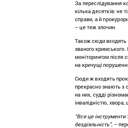
За переслідування ко
кілька десятків: не 
справи, а й прокурор
– це теж злочин.
Також сюди входять 
званого кримського. 
моніторингом після с
на кричущі порушенн
Сюди ж входять проку
прекрасно знають з с
на них, судді різнома
інвалідністю, хвора, 
“Все це інструменти 
бездіяльність”,
– пер