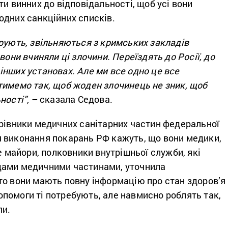
ти винних до відповідальності, щоб усі вони
одних санкційних списків.
рують, звільняються з кримських закладів
вони вчиняли ці злочини. Переїздять до Росії, до
нших установах. Але ми все одно це все
тимемо так, щоб жоден злочинець не зник, щоб
ності”,
– сказала Седова.
ерівники медичних санітарних частин федеральної
 виконання покарань РФ кажуть, що вони медики,
Це майори, полковники внутрішньої служби, які
дами медичними частинами, уточнила
то вони мають повну інформацію про стан здоров’я
 допомоги ті потребують, але навмисно роблять так,
ли.