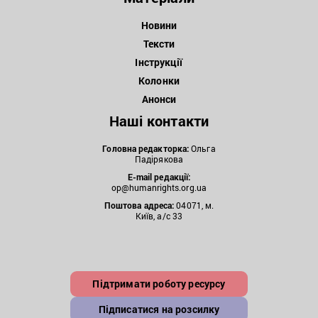
Новини
Тексти
Інструкції
Колонки
Анонси
Наші контакти
Головна редакторка:
Ольга
Падірякова
E-mail редакції:
op@humanrights.org.ua
Поштова
адреса:
04071, м.
Київ, а/с 33
Підтримати роботу ресурсу
Підписатися на розсилку