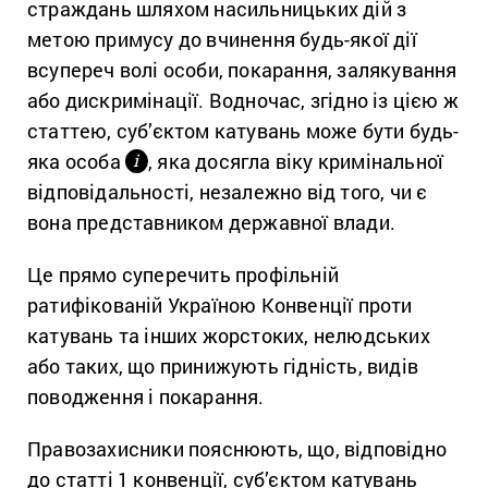
страждань шляхом насильницьких дій з
метою примусу до вчинення будь-якої дії
всупереч волі особи, покарання, залякування
або дискримінації. Водночас, згідно із цією ж
статтею, суб’єктом катувань може бути будь-
яка особа
, яка досягла віку кримінальної
і
відповідальності, незалежно від того, чи є
вона представником державної влади.
Це прямо суперечить профільній
ратифікованій Україною Конвенції проти
катувань та інших жорстоких, нелюдських
або таких, що принижують гідність, видів
поводження і покарання.
Правозахисники пояснюють, що, відповідно
до статті 1 конвенції, суб’єктом катувань