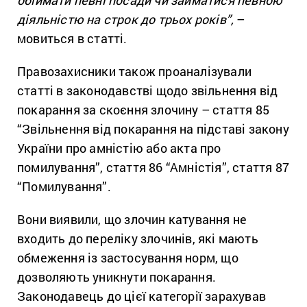
обіймати певні посади чи займатися певною
діяльністю на строк до трьох років”,
–
мовиться в статті.
Правозахисники також проаналізували
статті в законодавстві щодо звільнення від
покарання за скоєння злочину – стаття 85
“Звільнення від покарання на підставі закону
України про амністію або акта про
помилування”, стаття 86 “Амністія”, стаття 87
“Помилування”.
Вони виявили, що злочин катування не
входить до переліку злочинів, які мають
обмеження із застосування норм, що
дозволяють уникнути покарання.
Законодавець до цієї категорії зарахував