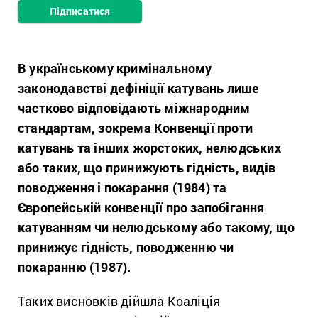
Підписатися
В українському кримінальному
законодавстві дефініції катувань лише
частково відповідають міжнародним
стандартам, зокрема Конвенції проти
катувань та інших жорстоких, нелюдських
або таких, що принижують гідність, видів
поводження і покарання (1984) та
Європейській конвенції про запобігання
катуванням чи нелюдському або такому, що
принижує гідність, поводженню чи
покаранню (1987).
Таких висновків дійшла Коаліція