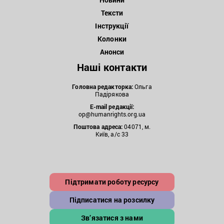
Тексти
Інструкції
Колонки
Анонси
Наші контакти
Головна редакторка:
Ольга
Падірякова
E-mail редакції:
op@humanrights.org.ua
Поштова
адреса:
04071, м.
Київ, а/с 33
Підтримати роботу ресурсу
Підписатися на розсилку
Зв’язатися з нами