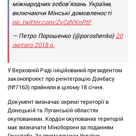
міжнародних зобов’язань України,
включаючи Мінські домовленості
pic.twitter.com/ZvCdVKnPtF
— Петро Порошенко (@poroshenko)
20
лютого 2018 р.
У Верховній Раді ініційований президентом
законопроект про реінтеграцію Донбасу
(№7163) прийняли в цілому 18 січня.
Документ визначає окремі території в
Донецькій та Луганській областях
окупованими. Кордон окупованих територій
має визначати Міноборони за поданням
Генштабу. За громадянами України