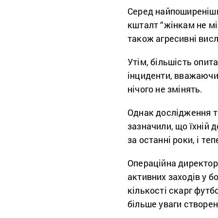
Серед найпоширеніши
кшталт “жінкам не міс
також агресивні вис
Утім, більшість опит
інциденти, вважаючи,
нічого не змінять.
Однак дослідження т
зазначили, що їхній 
за останні роки, і те
Операційна директорк
активних заходів у б
кількості скарг футб
більше уваги створе