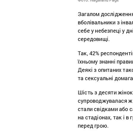
Загалом дослідження 
вболівальники з інва
себе у небезпеці у д
середовищі.
Так, 42% респонденті
їхньому знанні прави
Деякі з опитаних так
та сексуальні домага
Шість з десяти жінок
супроводжувалася жа
стали свідками або 
на стадіонах, так і 
перед грою.