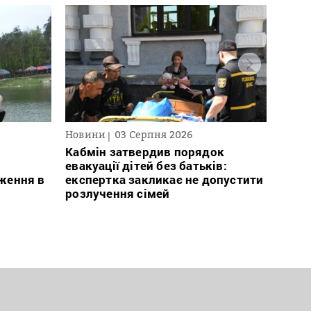
Новини
03 Серпня 2026
Нови
Кабмін затвердив порядок
Росі
евакуації дітей без батьків:
знищи
ження в
експертка закликає не допустити
місії
розлучення сімей
пере