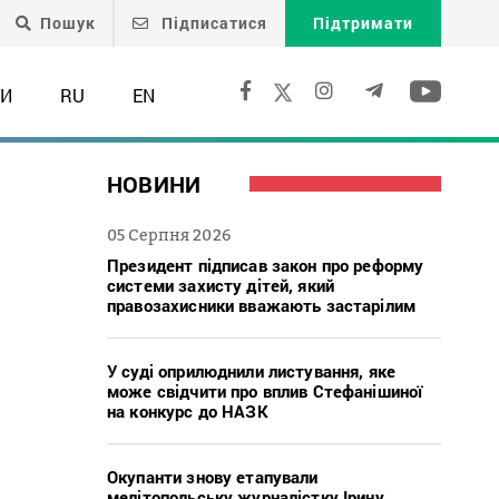
Пошук
Підписатися
Підтримати
ТИ
RU
EN
НОВИНИ
05 Серпня 2026
Президент підписав закон про реформу
системи захисту дітей, який
правозахисники вважають застарілим
У суді оприлюднили листування, яке
може свідчити про вплив Стефанішиної
на конкурс до НАЗК
Окупанти знову етапували
мелітопольську журналістку Ірину