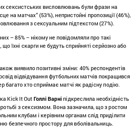
х сексистських висловлювань були фрази на
це на матчах” (53%), непристойні пропозиції (46%),
ловлювання з сексуальним підтекстом (27%).
аних – 85% – нікому не повідомляли про такі
 що їхні скарги не будуть сприйняті серйозно або
акож виявило позитивні зміни: 40% респондентів
досвід відвідування футбольних матчів покращився
пер багато хто сприймає матчі як радісну подію.
а Kick It Out
Голлі Варні
підкреслила необхідність
оротьбі з сексизмом. Вона зазначила, що з ростом
ольним клубам і керівним органам слід приділити
нню безпечного простору для вболівальниць.