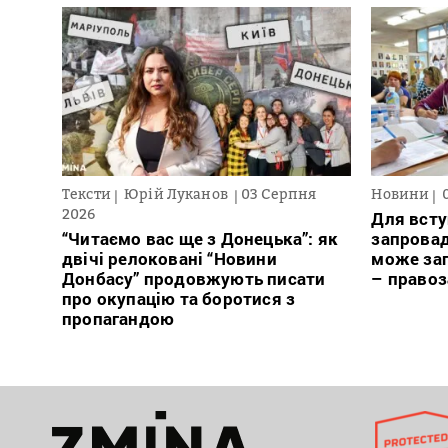
Тексти
Юрій Луканов
03 Серпня
Новини
2026
Для всту
“Читаємо вас ще з Донецька”: як
запровад
двічі релоковані “Новини
може заг
Донбасу” продовжують писати
– право
про окупацію та боротися з
пропагандою