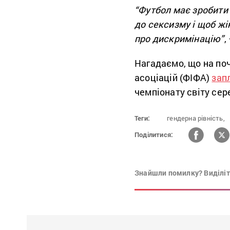
“Футбол має зробити 
до сексизму і щоб жі
про дискримінацію”
,
Нагадаємо, що на по
асоціацій (ФІФА)
зап
чемпіонату світу сер
Теги:
гендерна рівність,
Поділитися:
Знайшли помилку? Виділіть