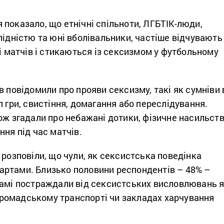
показало, що етнічні спільноти, ЛГБТІК-люди,
лідністю та юні вболівальники, частіше відчувають
ні матчів і стикаються із сексизмом у футбольному
в повідомили про прояви сексизму, такі як сумніви 
л гри, свистіння, домагання або переслідування.
ож згадали про небажані дотики, фізичне насильст
ння під час матчів.
 розповіли, що чули, як сексистська поведінка
ртами. Близько половини респондентів – 48% –
самі постраждали від сексистських висловлювань 
в громадському транспорті чи закладах харчування