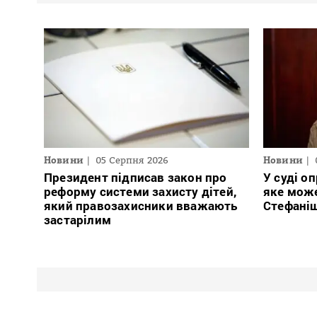
Новини
05 Серпня 2026
Новини
Президент підписав закон про
У суді о
реформу системи захисту дітей,
яке може
який правозахисники вважають
Стефаніш
застарілим