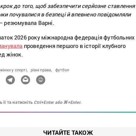
крок до того, щоб забезпечити серйозне ставлення
нки почувалися в безпеці й впевнено повідомляли
 – резюмувала Варні.
чаток 2026 року міжнародна федерація футбольних
ланувала
проведення першого в історії клубного
ед жінок.
жінки у спорті,
рівні права,
футбол
 її та натисніть
Ctrl+Enter або ⌘+Enter.
ЧИТАЙТЕ ТАКОЖ