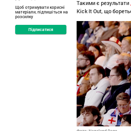
Такими є результати
Щоб отримувати корисні
Kick It Out, що борет
матеріали, підпишіться на
розсилку
Підписатися
Фото: Nagaland Page