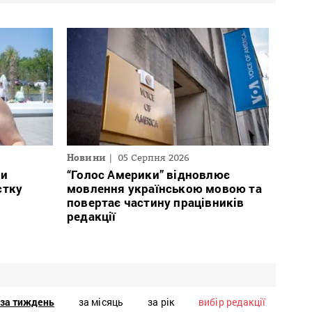
Новини
05 Серпня 2026
ли
“Голос Америки” відновлює
стку
мовлення українською мовою та
повертає частину працівників
редакції
за тиждень
за місяць
за рік
вибір редакції