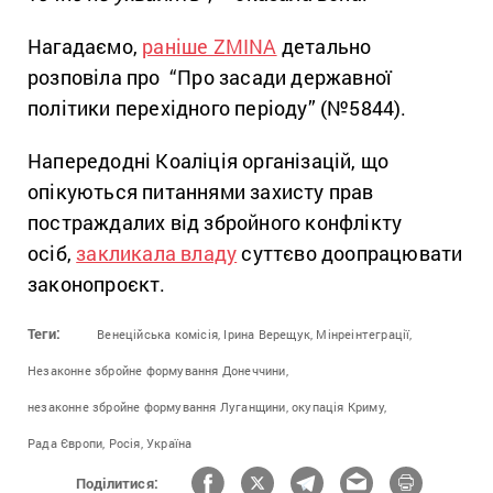
Нагадаємо,
раніше ZMINA
детально
розповіла про “Про засади державної
політики перехідного періоду” (№5844).
Напередодні Коаліція організацій, що
опікуються питаннями захисту прав
постраждалих від збройного конфлікту
осіб,
закликала владу
суттєво доопрацювати
законопроєкт.
Теги:
Венеційська комісія,
Ірина Верещук,
Мінреінтеграції,
Незаконне збройне формування Донеччини,
незаконне збройне формування Луганщини,
окупація Криму,
Рада Європи,
Росія,
Україна
Поділитися: