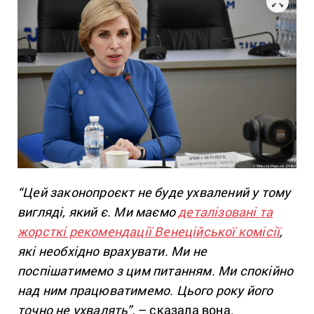
“Цей законопроєкт не буде ухвалений у тому
вигляді, який є. Ми маємо
деталізовані та
жорсткі рекомендації Венеційської комісії
,
які необхідно врахувати. Ми не
поспішатимемо з цим питанням. Ми спокійно
над ним працюватимемо. Цього року його
точно не ухвалять”
, – сказала вона.