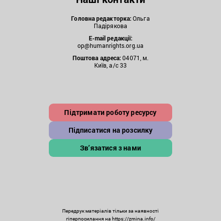
Головна редакторка:
Ольга
Падірякова
E-mail редакції:
op@humanrights.org.ua
Поштова
адреса:
04071, м.
Київ, а/с 33
Підтримати роботу ресурсу
Підписатися на розсилку
Зв’язатися з нами
Передрук матеріалів тільки за наявності
гіперпосилання на https://zmina.info/