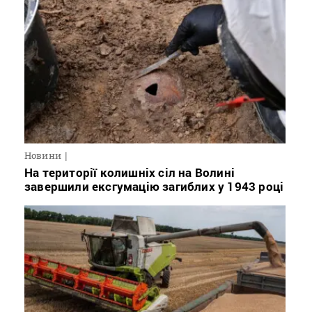
Новини
На території колишніх сіл на Волині
завершили ексгумацію загиблих у 1943 році