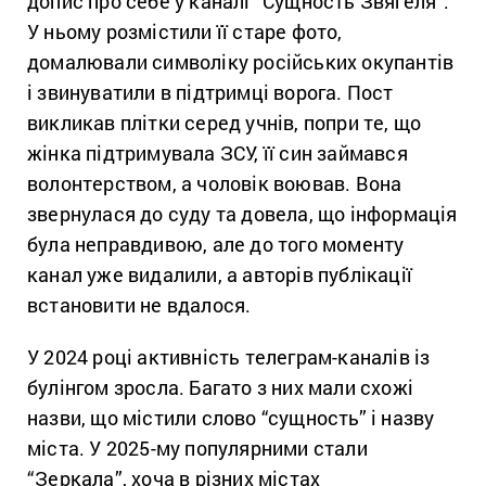
допис про себе у каналі “Сущность Звягеля”.
У ньому розмістили її старе фото,
домалювали символіку російських окупантів
і звинуватили в підтримці ворога. Пост
викликав плітки серед учнів, попри те, що
жінка підтримувала ЗСУ, її син займався
волонтерством, а чоловік воював. Вона
звернулася до суду та довела, що інформація
була неправдивою, але до того моменту
канал уже видалили, а авторів публікації
встановити не вдалося.
У 2024 році активність телеграм-каналів із
булінгом зросла. Багато з них мали схожі
назви, що містили слово “сущность” і назву
міста. У 2025-му популярними стали
“Зеркала”, хоча в різних містах