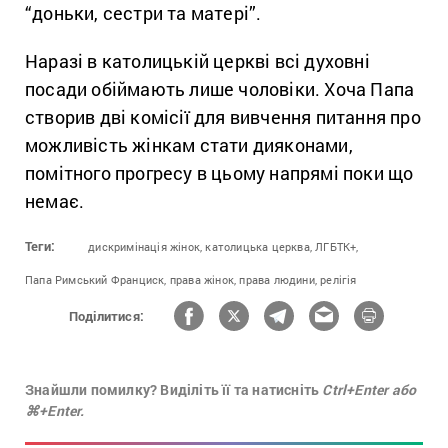
“доньки, сестри та матері”.
Наразі в католицькій церкві всі духовні
посади обіймають лише чоловіки. Хоча Папа
створив дві комісії для вивчення питання про
можливість жінкам стати дияконами,
помітного прогресу в цьому напрямі поки що
немає.
Теги:
дискримінація жінок,
католицька церква,
ЛГБТК+,
Папа Римський Франциск,
права жінок,
права людини,
релігія
Поділитися:
Знайшли помилку? Виділіть її та натисніть
Ctrl+Enter або
⌘+Enter.