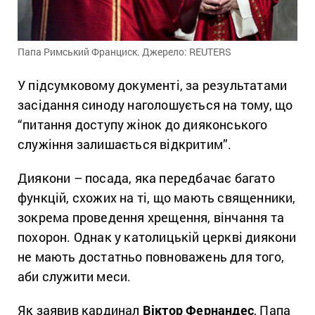
Папа Римський Франциск. Джерело: REUTERS
У підсумковому документі, за результатами
засідання синоду наголошується на тому, що
“питання доступу жінок до дияконського
служіння залишається відкритим”.
Диякони – посада, яка передбачає багато
функцій, схожих на ті, що мають священники,
зокрема проведення хрещення, вінчання та
похорон. Однак у католицькій церкві диякони
не мають достатньо повноважень для того,
аби служити меси.
Як заявив кардинал
Віктор Фернандес
, Папа