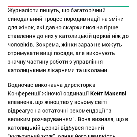
Журналісти пишуть, що багаторічний
синодальний процес породив надії на зміни
для жінок, які давно скаржилися на гірше
ставлення до них у католицькій церкві ніж до
чоловіків. Зокрема, жінки зараз не можуть
отримувати вищі посади, але виконують
значну частину роботи з управління
католицькими лікарнями та школами.
Водночас виконавча директорка
Конференції жіночої ординації
Кейт Макелві
впевнена, що жіноцтво у всьому світі
відреагує на остаточні рекомендації “з
великим розчаруванням”. Вона визнала, що в
католицькій церкві відбувся певний
“культурний зсув”, однак його швидкість