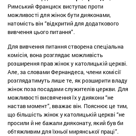
Римський Франциск виступає проти
можливості для жінок бути дияконами,
натомість він “відкритий для додаткового
вивчення цього питання”.
Для вивчення питання створена спеціальна
комісія, вона розглядає можливість
розширення прав жінок у католицькій церкві.
Але, за словами Фернандеса, члени комісії
розглядатимуть лише те, як розширити владу
жінок поза посадами служителів церкви. Для
можливості висвячення їх у диякони “не
настав момент”, вважає він. Пояснює це тим,
що більшість жінок у католицькій церкві “не
просили й не бажали дияконату, який був би
обтяжливим для їхньої мирянської праці”.