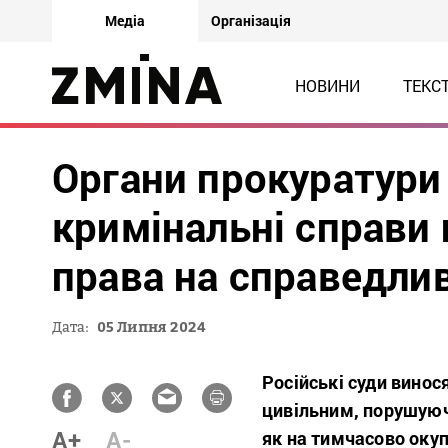
Медіа
Організація
НОВИНИ
ТЕКС
Органи прокуратури
кримінальні справи
права на справедлив
Дата:
05 Липня 2024
Російські суди вино
цивільним, порушуючи
A+
A-
як на тимчасово окупо