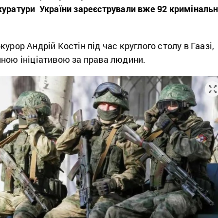
уратури України зареєстрували вже 92 криміналь
урор Андрій Костін під час круглого столу в Гаазі,
йною ініціативою за права людини.