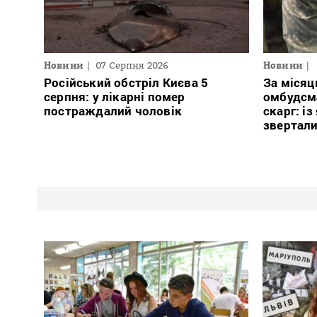
Новини
07 Серпня 2026
Новини
Російський обстріл Києва 5
За місяц
серпня: у лікарні помер
омбудсм
постраждалий чоловік
скарг: і
звертали