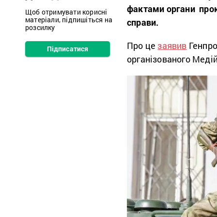
фактами органи прок
Щоб отримувати корисні
матеріали, підпишіться на
справи.
розсилку
Про це
заявив
Генпрок
Підписатися
організованого Меді