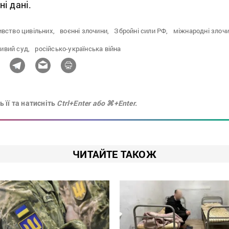
ні дані.
ивство цивільних,
воєнні злочини,
Збройні сили РФ,
міжнародні злочи
ивий суд,
російсько-українська війна
 її та натисніть
Ctrl+Enter або ⌘+Enter.
ЧИТАЙТЕ ТАКОЖ