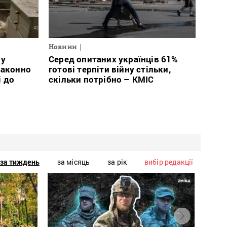
Новини
 у
Серед опитаних українців 61%
законно
готові терпіти війну стільки,
і до
скільки потрібно – КМІС
за тиждень
за місяць
за рік
вибір редакції