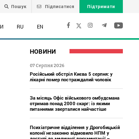
Пошук
Підписатися
Підтримати
ТИ
RU
EN
НОВИНИ
07 Серпня 2026
Російський обстріл Києва 5 серпня: у
лікарні помер постраждалий чоловік
За місяць Офіс військового омбудсмана
отримав понад 2000 скарг: із якими
питаннями зверталися найчастіше
Психіатричне відділення у Дрогобицькій
колонії незаконно відмовило НПМ у
доступі до медичної документації –