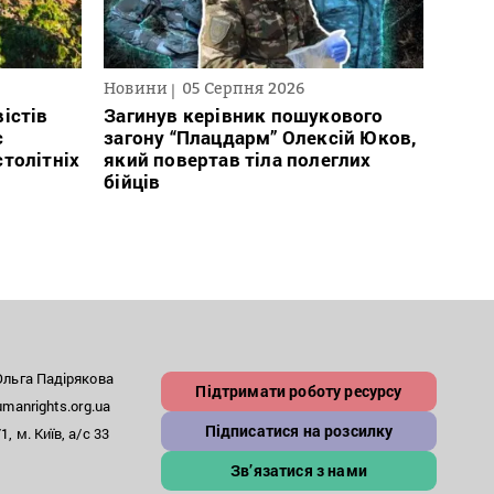
Новини
05 Серпня 2026
Нови
істів
Загинув керівник пошукового
Полі
с
загону “Плацдарм” Олексій Юков,
Вигів
столітніх
який повертав тіла полеглих
дван
бійців
росій
льга Падірякова
Підтримати роботу ресурсу
anrights.org.ua
Підписатися на розсилку
, м. Київ, а/с 33
Зв’язатися з нами