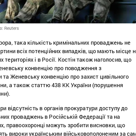
: Reuters
рора, така кількість кримінальних проваджень не
ртини всіх потенційних випадків, що мають місце н
 територіях і в Росії. Костін також наголосив, що
Женевську конвенцію про поводження з
 та Женевську конвенцію про захист цивільного
йни, а також статтю 438 КК України (порушення
йни).
при відсутність в органів прокуратури доступу до
них проваджень в Російській Федерації та на
ях, правоохоронці можуть зробити висновки, що
сять вироки українським військовополоненим за са