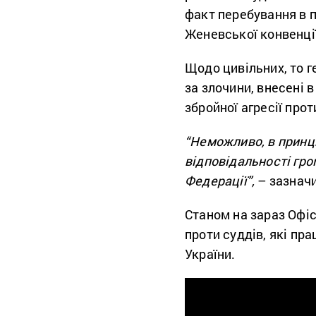
факт перебування в п
Женевської конвенції
Щодо цивільних, то 
за злочини, внесені 
збройної агресії прот
“Неможливо, в принци
відповідальності гро
Федерації”,
– зазначи
Станом на зараз Офі
проти суддів, які пр
України.