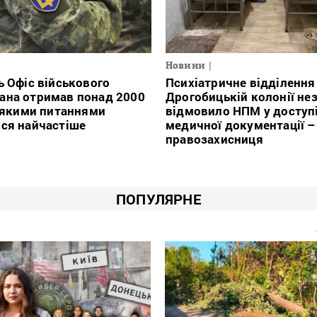
Новини
ь Офіс військового
Психіатричне відділення
ана отримав понад 2000
Дрогобицькій колонії не
з якими питаннями
відмовило НПМ у доступ
ся найчастіше
медичної документації –
правозахисниця
ПОПУЛЯРНЕ