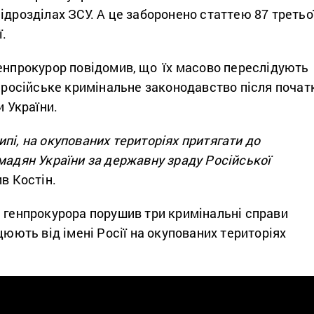
ідрозділах ЗСУ. А це заборонено статтею 87 третьо
.
генпрокурор повідомив, що їх масово переслідують
в російське кримінальне законодавство після почат
и України.
пі, на окупованих територіях притягати до
мадян України за державну зраду Російської
в Костін.
с генпрокурора порушив три кримінальні справи
ацюють від імені Росії на окупованих територіях