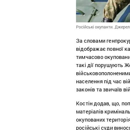
Російські окупанти. Джерело
За словами генпроку
відображає повної ка
тимчасово окупованих
такі дії порушують 
військовополоненими
населення під час ві
законів та звичаїв ві
Костін додав, що, по
матеріалів криміналь
окупованих територі
російські суди вино