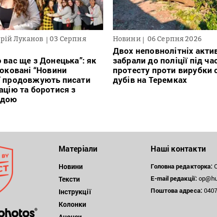
рій Луканов
03 Серпня
Новини
06 Серпня 2026
Двох неповнолітніх актив
 вас ще з Донецька”: як
забрали до поліції під ча
локовані “Новини
протесту проти вирубки 
” продовжують писати
дубів на Теремках
ацію та боротися з
ндою
Матеріали
Наші контакти
Новини
Головна редакторка:
О
E-mail редакції:
op@hum
Тексти
Поштова
адреса:
04071
Інструкції
Колонки
Анонси