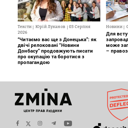
Тексти
Юрій Луканов
03 Серпня
Новини
2026
Для всту
“Читаємо вас ще з Донецька”: як
запровад
двічі релоковані “Новини
може заг
Донбасу” продовжують писати
– право
про окупацію та боротися з
пропагандою