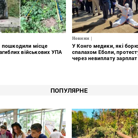
Новини
і пошкодили місце
У Конго медики, які борю
загиблих військових УПА
спалахом Еболи, протес
через невиплату зарплат
ПОПУЛЯРНЕ