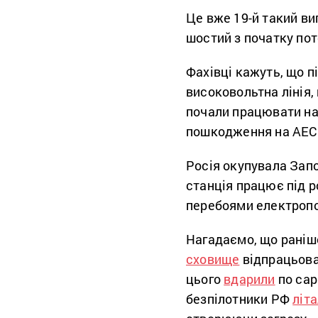
Це вже 19-й такий в
шостий з початку пот
Фахівці кажуть, що п
високовольтна лінія
почали працювати на
пошкодження на АЕС 
Росія окупувала Запо
станція працює під р
перебоями електроп
Нагадаємо, що раніше
сховище
відпрацьован
цього
вдарили
по сар
безпілотники РФ
літ