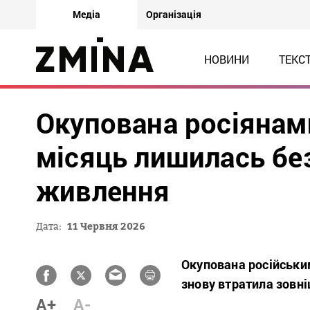
Медіа
Організація
НОВИНИ
ТЕКС
Окупована росіянам
місяць лишилась бе
живлення
Дата:
11 Червня 2026
Окупована російськи
знову втратила зовн
A+
A-