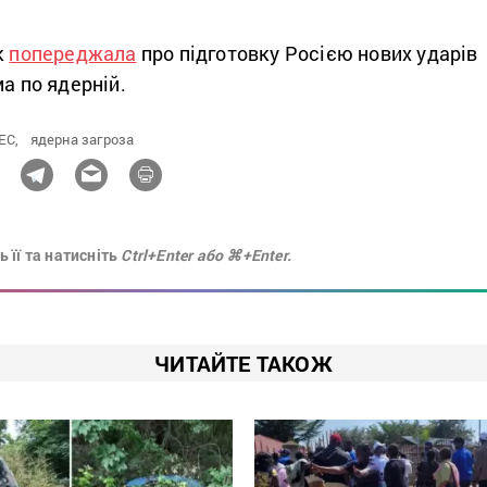
к
попереджала
про підготовку Росією нових ударів
ма по ядерній.
ЕС,
ядерна загроза
 її та натисніть
Ctrl+Enter або ⌘+Enter.
ЧИТАЙТЕ ТАКОЖ