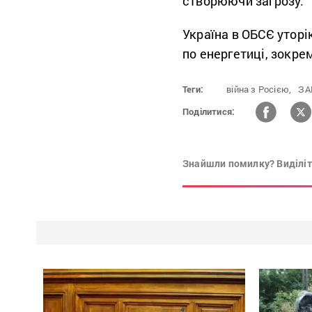
створюючи загрозу.
Україна в ОБСЄ уторі
по енергетиці, зокре
Теги:
війна з Росією,
ЗА
Поділитися:
Знайшли помилку? Виділіть