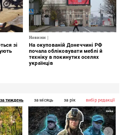
Новини
ться зі
На окупованій Донеччині РФ
тують
почала обліковувати меблі й
техніку в покинутих оселях
українців
за тиждень
за місяць
за рік
вибір редакції