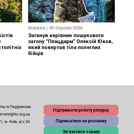
Новини
05 Серпня 2026
Нови
істів
Загинув керівник пошукового
Полі
с
загону “Плацдарм” Олексій Юков,
Вигів
столітніх
який повертав тіла полеглих
дван
бійців
росій
льга Падірякова
Підтримати роботу ресурсу
anrights.org.ua
Підписатися на розсилку
, м. Київ, а/с 33
Зв’язатися з нами