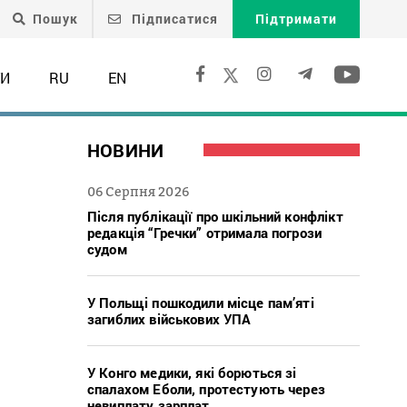
Пошук
Підписатися
Підтримати
ТИ
RU
EN
НОВИНИ
06 Серпня 2026
Після публікації про шкільний конфлікт
редакція “Гречки” отримала погрози
судом
У Польщі пошкодили місце пам’яті
загиблих військових УПА
У Конго медики, які борються зі
спалахом Еболи, протестують через
невиплату зарплат