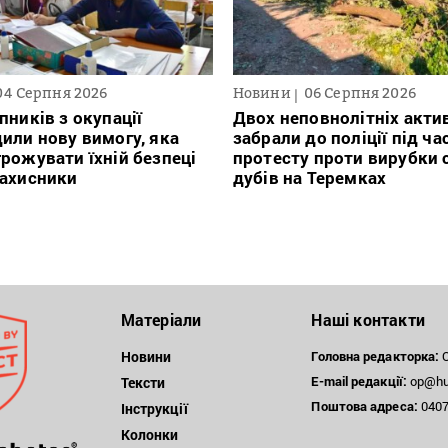
04 Серпня 2026
Новини
06 Серпня 2026
пників з окупації
Двох неповнолітніх актив
или нову вимогу, яка
забрали до поліції під ча
рожувати їхній безпеці
протесту проти вирубки 
захисники
дубів на Теремках
Матеріали
Наші контакти
Новини
Головна редакторка:
О
E-mail редакції:
op@hum
Тексти
Поштова
адреса:
04071
Інструкції
Колонки