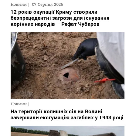
Новини
07 Серпня 2026
12 років окупації Криму створили
безпрецедентні загрози для існування
корінних народів – Рефат Чубаров
Новини
На території колишніх сіл на Волині
завершили ексгумацію загиблих у 1943 році