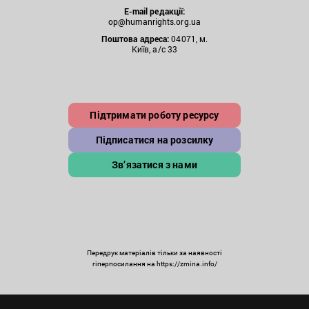
E-mail редакції:
op@humanrights.org.ua
Поштова
адреса:
04071, м.
Київ, а/с 33
Підтримати роботу ресурсу
Підписатися на розсилку
Зв’язатися з нами
Передрук матеріалів тільки за наявності
гіперпосилання на https://zmina.info/