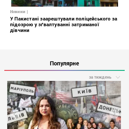
Новини
У Пакистані заарештували поліцейського за
підозрою у зґвалтуванні затриманої
дівчини
Популярне
за тиждень