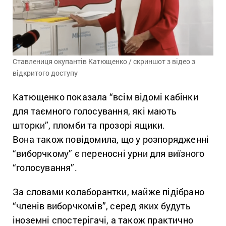
Ставлениця окупантів Катющенко / скриншот з відео з
відкритого доступу
Катющенко показала “всім відомі кабінки
для таємного голосування, які мають
шторки”, пломби та прозорі ящики.
Вона також повідомила, що у розпорядженні
“виборчкому” є переносні урни для виїзного
“голосування”.
За словами колаборантки, м
айже підібрано
“членів виборчкомів”, серед яких будуть
іноземні спостерігачі, а також практично