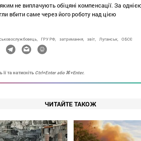
 яким не виплачують обіцяні компенсації. За одніє
гли вбити саме через його роботу над цією
йськовослужбовець,
ГРУ РФ,
затримання,
звіт,
Луганськ,
ОБСЄ
 її та натисніть
Ctrl+Enter або ⌘+Enter.
ЧИТАЙТЕ ТАКОЖ