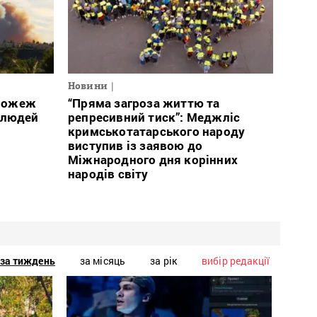
Новини
 пожеж
“Пряма загроза життю та
 людей
репресивний тиск”: Меджліс
кримськотатарського народу
виступив із заявою до
Міжнародного дня корінних
народів світу
за тиждень
за місяць
за рік
вибір редакції