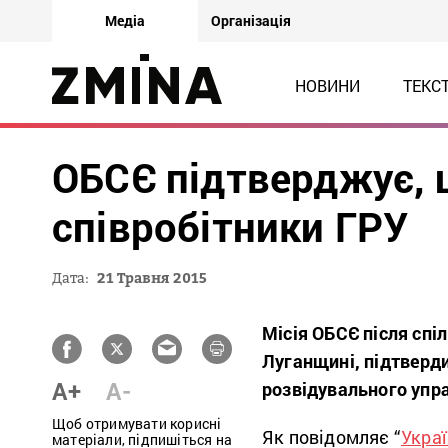
Медіа
Організація
НОВИНИ
ТЕКС
ОБСЄ підтверджує, 
співробітники ГРУ
Дата:
21 Травня 2015
Місія ОБСЄ після спі
Луганщині, підтверди
A+
A-
розвідувального упра
Щоб отримувати корисні
Як повідомляє “
Укра
матеріали, підпишіться на