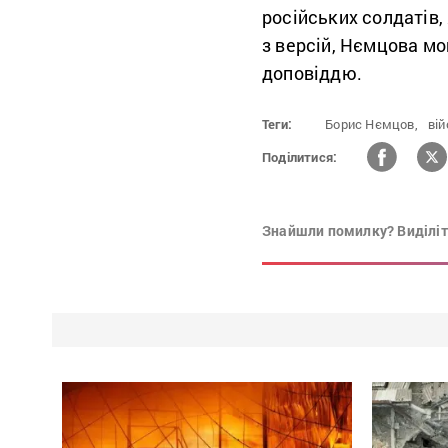
російських солдатів,
з версій, Нємцова мо
доповіддю.
Теги:
Борис Нємцов,
ві
Поділитися:
Знайшли помилку? Виділіть