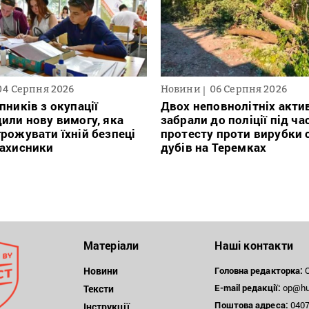
04 Серпня 2026
Новини
06 Серпня 2026
пників з окупації
Двох неповнолітніх актив
или нову вимогу, яка
забрали до поліції під ча
рожувати їхній безпеці
протесту проти вирубки 
захисники
дубів на Теремках
Матеріали
Наші контакти
Новини
Головна редакторка:
О
E-mail редакції:
op@hum
Тексти
Поштова
адреса:
04071
Інструкції