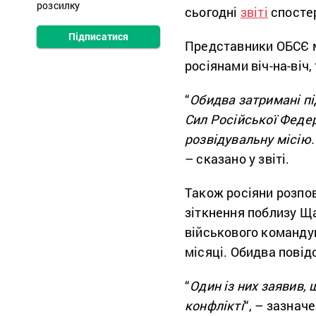
розсилку
сьогодні
звіті
спостер
Підписатися
Представники ОБСЄ м
росіянами віч-на-віч,
“
Обидва затримані п
Сил Російської Федер
розвідувальну місію.
– сказано у звіті.
Також росіяни розпові
зіткнення поблизу Ща
військового командув
місяці. Обидва повідо
“
Один із них заявив, 
конфлікті
“, – зазначе