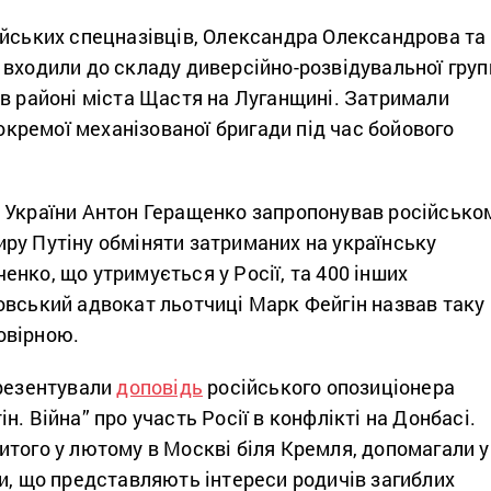
ійських спецназівців, Олександра Олександрова та
входили до складу диверсійно-розвідувальної груп
 в районі міста Щастя на Луганщині. Затримали
 окремої механізованої бригади під час бойового
 України Антон Геращенко запропонував російсько
ру Путіну обміняти затриманих на українську
нко, що утримується у Росії, та 400 інших
овський адвокат льотчиці Марк Фейгін назвав таку
овірною.
презентували
доповідь
російського опозиціонера
н. Війна” про участь Росії в конфлікті на Донбасі.
итого у лютому в Москві біля Кремля, допомагали у
и, що представляють інтереси родичів загиблих