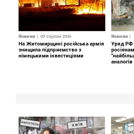
Новини
09 Серпня 2026
Новини
На Житомирщині російська армія
Уряд РФ
знищила підприємство з
росіяна
німецькими інвестиціями
“найбіль
аналогів 