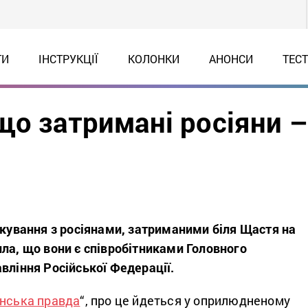
ТИ
ІНСТРУКЦІЇ
КОЛОНКИ
АНОНСИ
ТЕС
що затримані росіяни 
лкування з росіянами, затриманими
біля Щастя на
ла, що вони є співробітниками Головного
вління Російської Федерації.
їнська правда
“, про це йдеться у оприлюдненому