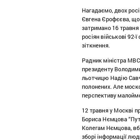
Нагадаємо, двох рос
Євгена Єрофєєва, що 
затримано 16 травня
росіян військові 92-ї
зіткнення.
Радник міністра МВС
президенту Володими
льотчицю Надію Савче
полонених. Але моск
перспективу малойм
12 травня у Москві 
Бориса Нємцова “Путі
Колегам Нємцова, вб
зборі інформації люд