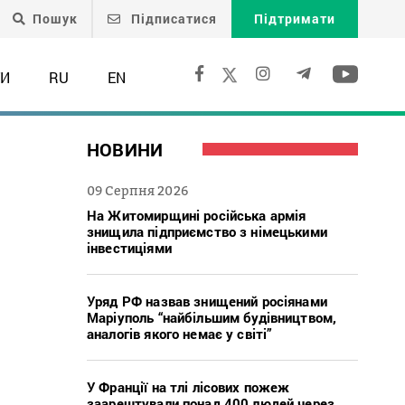
Пошук
Підписатися
Підтримати
ТИ
RU
EN
–
НОВИНИ
09 Серпня 2026
На Житомирщині російська армія
знищила підприємство з німецькими
інвестиціями
Уряд РФ назвав знищений росіянами
Маріуполь “найбільшим будівництвом,
аналогів якого немає у світі”
У Франції на тлі лісових пожеж
заарештували понад 400 людей через