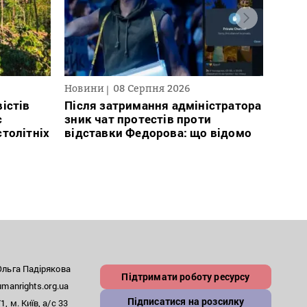
Новини
08 Серпня 2026
Текст
2026
істів
Після затримання адміністратора
с
зник чат протестів проти
В сп
столітніх
відставки Федорова: що відомо
кого 
іноаг
“Кри
льга Падірякова
Підтримати роботу ресурсу
anrights.org.ua
Підписатися на розсилку
, м. Київ, а/с 33