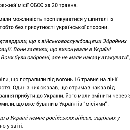
ежної місії ОБСЄ за 20 травня.
али можливість поспілкуватися у шпиталі із
 тобто без присутності української сторони.
ідтвердили, що є військовослужбовцями Збройних
ації. Вони заявили, що виконували в Україні
 Вони були озброєні, але не мали наказу атакувати
“
ли, що потрапили під вогонь 16 травня на лінії
стя. Один з них сказав, що отримав наказ від
ання прибути до України, його мали змінити через 
мили, що вже бували в Україні із “місіями”.
що в Україні немає російських військ, задіяних у
но у звіті.