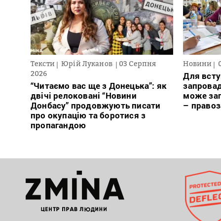
Тексти
Юрій Луканов
03 Серпня
Новини
2026
Для всту
“Читаємо вас ще з Донецька”: як
запровад
двічі релоковані “Новини
може заг
Донбасу” продовжують писати
– право
про окупацію та боротися з
пропагандою