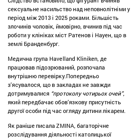
Слідство встановило, що фігурант вчиняв
сексуальне насильство над неповнолітніми у
період між 2013 і 2025 роками. Більшість
злочинів чоловік, ймовірно, вчинив під час
роботи у клініках міст Ратенов і Науен, що в
землі Бранденбург.
Медична група Havelland Kliniken, де
працював підозрюваний, розпочала
внутрішню перевірку.Попередньо
з’ясувалося, що в закладах не завжди
дотримувалися
“протоколу чотирьох очей”
,
який передбачає обов’язкову присутність
другої особи під час огляду дитини лікарем.
Як раніше писала ZMINA, багаторічне
розслідування діяльності католицької