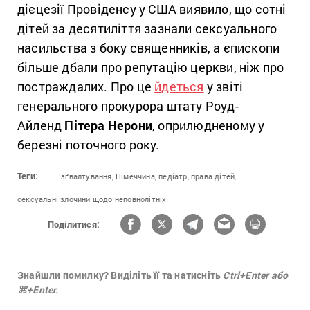
дієцезії Провіденсу у США виявило, що сотні
дітей за десятиліття зазнали сексуального
насильства з боку священників, а єпископи
більше дбали про репутацію церкви, ніж про
постраждалих. Про це
йдеться
у звіті
генерального прокурора штату Роуд-
Айленд
Пітера Нерони
, оприлюдненому у
березні поточного року.
Теги:
зґвалтування,
Німеччина,
педіатр,
права дітей,
сексуальні злочини щодо неповнолітніх
Поділитися:
Знайшли помилку? Виділіть її та натисніть
Ctrl+Enter або
⌘+Enter.