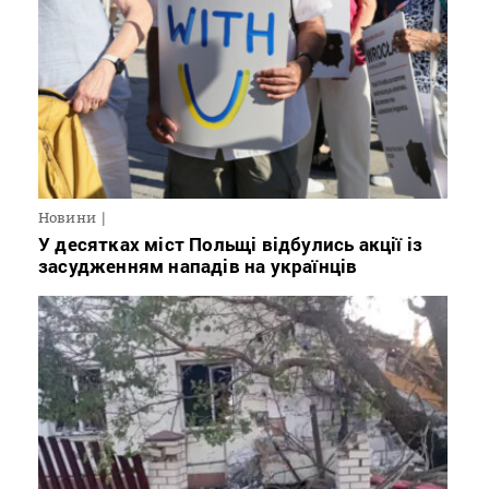
Новини
У десятках міст Польщі відбулись акції із
засудженням нападів на українців