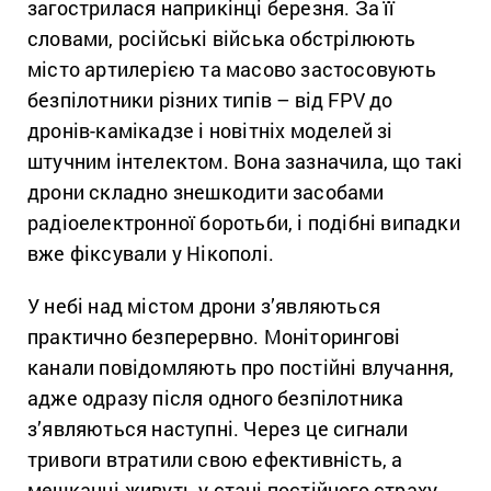
загострилася наприкінці березня. За її
словами, російські війська обстрілюють
місто артилерією та масово застосовують
безпілотники різних типів – від FPV до
дронів-камікадзе і новітніх моделей зі
штучним інтелектом. Вона зазначила, що такі
дрони складно знешкодити засобами
радіоелектронної боротьби, і подібні випадки
вже фіксували у Нікополі.
У небі над містом дрони з’являються
практично безперервно. Моніторингові
канали повідомляють про постійні влучання,
адже одразу після одного безпілотника
з’являються наступні. Через це сигнали
тривоги втратили свою ефективність, а
мешканці живуть у стані постійного страху.