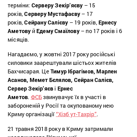
терміни:
Серверу Зекір’яєву
– 15
років,
Серверу Мустафаєву
– 17
років,
Сейрану Салієву
– 19 років,
Ернесу
Аметову
й
Едему Смаїлову
– по 17 років і 6
місяців.
Нагадаємо, у жовтні 2017 року російські
силовики заарештували шістьох жителів
Бахчисарая. Це
Тимур Ібрагімов, Марлен
Асанов, Мемет Бєлялов, Сейран Салієв,
Сервер Зекір’яєв
і
Ернес
Аметов
.
ФСБ
звинувачує їх в участі в
забороненій у Росії та окупованому нею
Криму організації
“Хізб ут-Тахрір”
.
21 травня 2018 року в Криму затримали