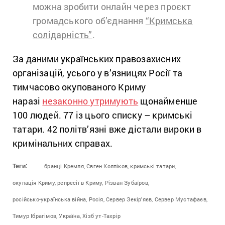
можна зробити онлайн через проєкт
громадського об’єднання
“Кримська
солідарність”
.
За даними українських правозахисних
організацій, усього у в’язницях Росії та
тимчасово окупованого Криму
наразі
незаконно утримують
щонайменше
100 людей. 77 із цього списку – кримські
татари. 42 політв’язні вже дістали вироки в
кримінальних справах.
Теги:
бранці Кремля,
Євген Колпіков,
кримські татари,
окупація Криму,
репресії в Криму,
Різван Зубаїров,
російсько-українська війна,
Росія,
Сервер Зекір'яєв,
Сервер Мустафаєв,
Тимур Ібрагімов,
Україна,
Хізб ут-Тахрір