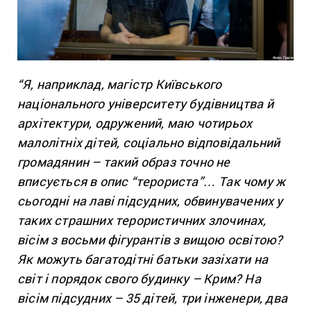
“Я, наприклад, магістр Київського
національного університету будівництва й
архітектури, одружений, маю чотирьох
малолітніх дітей, соціально відповідальний
громадянин – такий образ точно не
вписується в опис “терориста”… Так чому ж
сьогодні на лаві підсудних, обвинувачених у
таких страшних терористичних злочинах,
вісім з восьми фігурантів з вищою освітою?
Як можуть багатодітні батьки зазіхати на
світ і порядок свого будинку – Крим? На
вісім підсудних – 35 дітей, три інженери, два