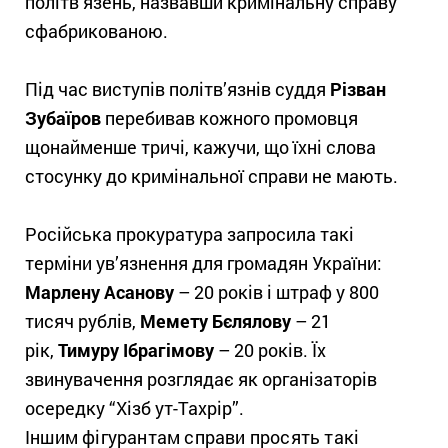
політв’язень, назвавши кримінальну справу
сфабрикованою.
Під час виступів політв’язнів суддя
Різван
Зубаїров
перебивав кожного промовця
щонайменше тричі, кажучи, що їхні слова
стосунку до кримінальної справи не мають.
Російська прокуратура запросила такі
терміни ув’язнення для громадян України:
Марлену Асанову
– 20 років і штраф у 800
тисяч рублів,
Мемету Бєлялову
– 21
рік,
Тимуру Ібрагімову
– 20 років. Їх
звинувачення розглядає як організаторів
осередку “Хізб ут-Тахрір”.
Іншим фігурантам справи просять такі