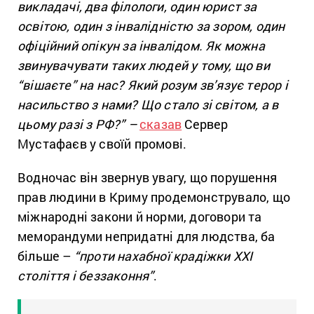
викладачі, два філологи, один юрист за
освітою, один з інвалідністю за зором, один
офіційний опікун за інвалідом. Як можна
звинувачувати таких людей у тому, що ви
“вішаєте” на нас? Який розум зв’язує терор і
насильство з нами? Що стало зі світом, а в
цьому разі з РФ?” –
сказав
Сервер
Мустафаєв у своїй промові.
Водночас він звернув увагу, що порушення
прав людини в Криму продемонструвало, що
міжнародні закони й норми, договори та
меморандуми непридатні для людства, ба
більше –
“проти нахабної крадіжки XXI
століття і беззаконня”
.