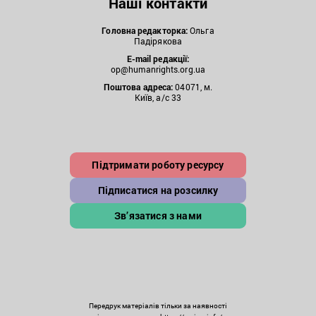
Наші контакти
Головна редакторка:
Ольга
Падірякова
E-mail редакції:
op@humanrights.org.ua
Поштова
адреса:
04071, м.
Київ, а/с 33
Підтримати роботу ресурсу
Підписатися на розсилку
Зв’язатися з нами
Передрук матеріалів тільки за наявності