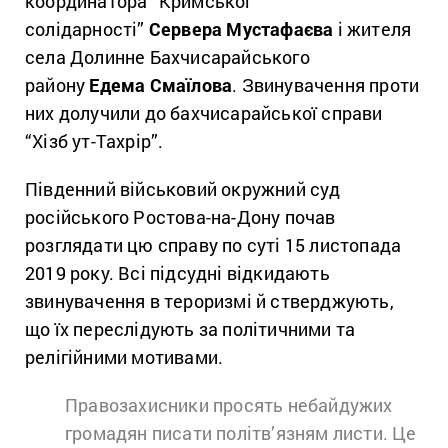
координатора “Кримської
солідарності”
Сервера Мустафаєва
і жителя
села Долинне Бахчисарайського
району
Едема Смаїлова
. Звинувачення проти
них долучили до бахчисарайської справи
“Хізб ут-Тахрір”.
Південний військовий окружний суд
російського Ростова-на-Дону почав
розглядати цю справу по суті 15 листопада
2019 року. Всі підсудні відкидають
звинувачення в тероризмі й стверджують,
що їх переслідують за політичними та
релігійними мотивами.
Правозахисники просять небайдужих
громадян писати політв’язням листи. Це