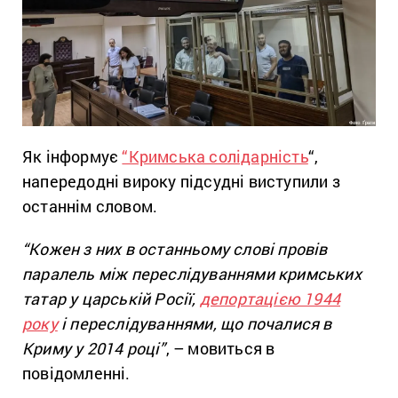
Як інформує
“Кримська солідарність
“,
напередодні вироку підсудні виступили з
останнім словом.
“Кожен з них в останньому слові провів
паралель між переслідуваннями кримських
татар у царській Росії,
депортацією 1944
року
і переслідуваннями, що почалися в
Криму у 2014 році”
, – мовиться в
повідомленні.