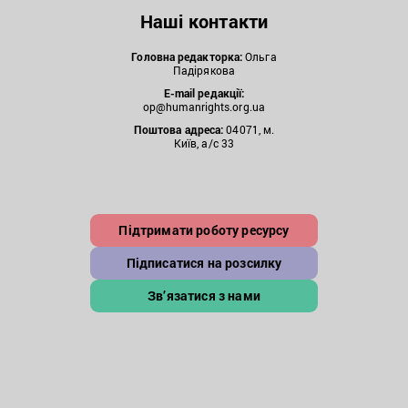
Наші контакти
Головна редакторка:
Ольга
Падірякова
E-mail редакції:
op@humanrights.org.ua
Поштова
адреса:
04071, м.
Київ, а/с 33
Підтримати роботу ресурсу
Підписатися на розсилку
Зв’язатися з нами