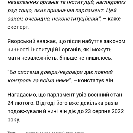
незалежних органів та інституцій, наглядових
рад тощо, яких призначав парламент. Цей
закон, очевидно, неконституційний”,
– каже
експерт.
Яворський вважає, що після набуття законом
чинності інституцій і органів, які можуть
мати незалежність, більше не лишилось.
“Б
о система довіри/недовіри дає повний
контроль за всіма ними”, –
констатує він.
Нагадаємо, що парламент увів воєнний стан
24 лютого. Відтоді його вже декілька разів
подовжували й нині він діє до 23 серпня 2022
року.
Теги:
Верховна Рада,
воєнний стан,
закон