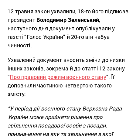
12 травня закон ухвалили, 18-го його підписав
президент
Володимир Зеленський
,
наступного дня документ опублікували у
газеті “Голос України” й 20-го він набув
чинності.
Ухвалений документ вносить зміни до низки
інших законів, зокрема й до статті 12 закону
“
Про правовий режим воєнного стану
“. Її
доповнили частиною четвертою такого
змісту:
“У період дії воєнного стану Верховна Рада
України може прийнят
и рішення про
звільнення посадової особи з посади,
призначення на яку та звільнення з якої