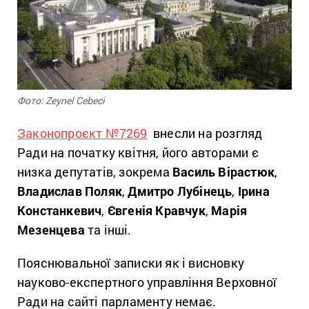
Фото: Zeynel Cebeci
Законопроєкт №7269
внесли на розгляд
Ради на початку квітня, його авторами є
низка депутатів, зокрема
Василь Вірастюк
,
Владислав Поляк
,
Дмитро Лубінець
,
Ірина
Констанкевич
,
Євгенія Кравчук
,
Марія
Мезенцева
та інші.
Пояснювальної записки як і висновку
науково-експертного управління Верховної
Ради на сайті парламенту немає.