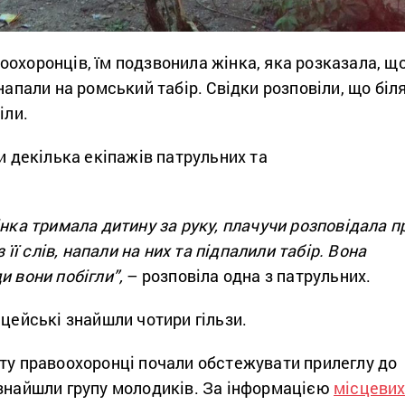
охоронців, їм подзвонила жінка, яка розказала, щ
напали на ромський табір. Свідки розповіли, що біл
іли.
ли декілька екіпажів патрульних та
інка тримала дитину за руку, плачучи розповідала п
з її слів, напали на них та підпалили табір. Вона
и вони побігли”,
– розповіла одна з патрульних.
іцейські знайшли чотири гільзи.
нту правоохоронці почали обстежувати прилеглу до
 знайшли групу молодиків. За інформацією
місцеви