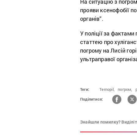
На ситуацію з погром
прояви ксенофобії по
органів”.
У поліції за фактами
статтею про хуліганс
погрому на Лисій гор
ультраправої організ
Теги:
Ternopil,
погром,
Поділитися:
Знайшли помилку? Виділіть