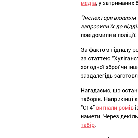
медіа
, у затриманих 
“Інспектори виявили 
запросили їх до відді
повідомили в поліції.
За фактом підпалу р
за статтею “Хуліганс
холодної зброї чи ін
заздалегідь заготов
Нагадаємо, що остан
таборів. Наприкінці 
“С14”
вигнали ромів
і
намети. Через декіл
табір
.