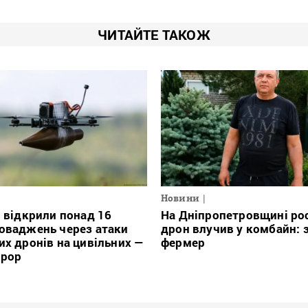
ЧИТАЙТЕ ТАКОЖ
Новини
і відкрили понад 16
На Дніпропетровщині ро
оваджень через атаки
дрон влучив у комбайн: 
их дронів на цивільних —
фермер
урор