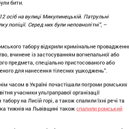
були бити.
12 осіб на вулиці Микулинецькій. Патрульні
лку поліції. Серед них були неповнолітні”,
–
омського табору відкрили кримінальне провадженн
тво, вчинене із застосуванням вогнепальної або
шого предмета, спеціально пристосованого або
леного для нанесення тілесних ушкоджень”.
нім часом в Україні почастішали погроми ромських
квітня учасники ультраправої організації
з табору на Лисій горі, а також спалили їхні речі та
ька тижнів на Львівщині також
спалили ромський