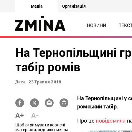
Медіа
Організація
НОВИНИ
ТЕКС
На Тернопільщині г
табір ромів
Дата:
23 Травня 2018
На Тернопільщині у 
ромський табір.
A+
A-
Про це
повідомила
па
Щоб отримувати корисні
матеріали, підпишіться на