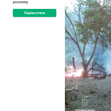
розсилку
Підписатися