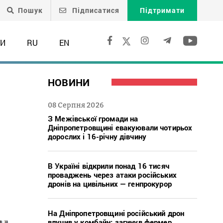
Пошук
Підписатися
Підтримати
ТИ
RU
EN
НОВИНИ
08 Серпня 2026
З Межівської громади на
Дніпропетровщині евакуювали чотирьох
дорослих і 16-річну дівчину
В Україні відкрили понад 16 тисяч
проваджень через атаки російських
дронів на цивільних — генпрокурор
.
На Дніпропетровщині російський дрон
влучив у комбайн: загинув фермер