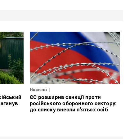
Новини
сійський
ЄС розширив санкції проти
загинув
російського оборонного сектору:
до списку внесли п’ятьох осіб