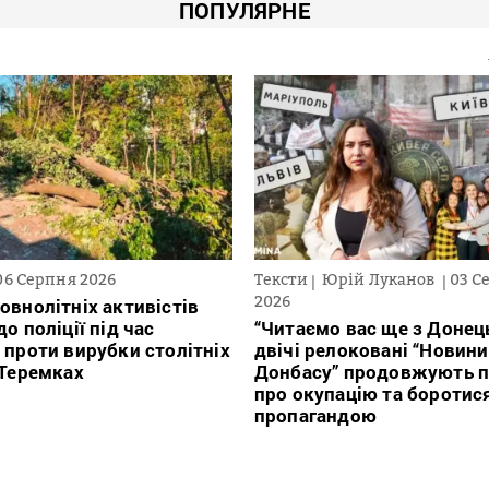
ПОПУЛЯРНЕ
06 Серпня 2026
Тексти
Юрій Луканов
03 С
2026
овнолітніх активістів
о поліції під час
“Читаємо вас ще з Донець
 проти вирубки столітніх
двічі релоковані “Новини
 Теремках
Донбасу” продовжують п
про окупацію та боротис
пропагандою