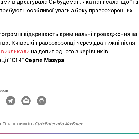
ами відреагувала Омбудсман, яка написала, що “та
требують особливої уваги з боку правоохоронних
 погромів відкривають кримінальні провадження за
тво. Київські правоохоронці через два тижні після
і
викликали
на допит одного з керівників
ації “С14”
Сергія Мазура
.
роми
 її та натисніть
Ctrl+Enter або ⌘+Enter.