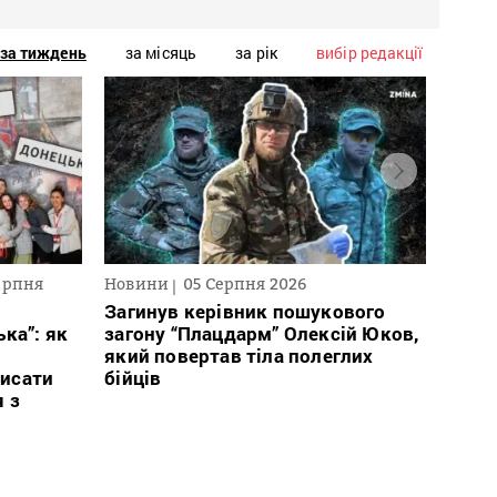
за тиждень
за місяць
за рік
вибір редакції
ерпня
Новини
05 Серпня 2026
Текст
2026
Загинув керівник пошукового
ка”: як
загону “Плацдарм” Олексій Юков,
В сп
який повертав тіла полеглих
кого 
исати
бійців
іноаг
я з
“Кри