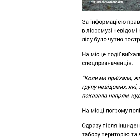
За інформацією право
в лісосмузі невідомі 
лісу було чутно постр
На місце події виїха
спецпризначенців.
“Коли ми приїхали, ж
групу невідомих, які, 
показала напрям, куд
На місці погрому пол
Одразу після інциде
табору територію та