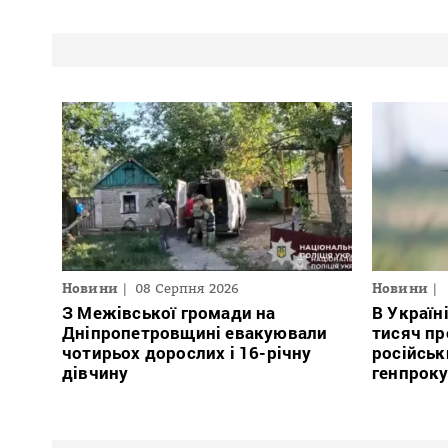
Новини
08 Серпня 2026
Новини
З Межівської громади на
В Україн
Дніпропетровщині евакуювали
тисяч пр
чотирьох дорослих і 16-річну
російськ
дівчину
генпрок