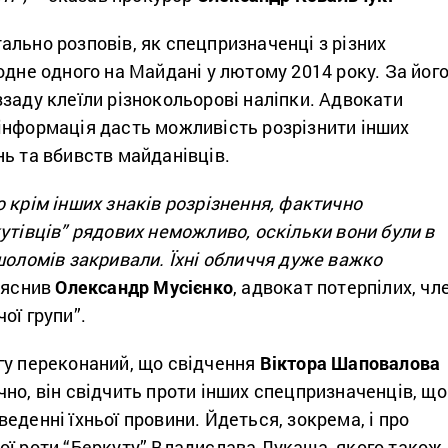
льно розповів, як спецпризначенці з різних
одне одного на Майдані у лютому 2014 року. За йог
заду клеїли різнокольорові наліпки. Адвокати
інформація дасть можливість розрізнити інших
ь та вбивств майданівців.
 крім інших знаків розрізнення, фактично
утівців” рядових неможливо, оскільки вони були в
шоломів закривали. Їхні обличчя дуже важко
яснив
Олександр Мусієнко
, адвокат потерпілих, чл
ої групи”.
гу переконаний, що свідчення
Віктора Шаповалова
но, він свідчить проти інших спецпризначенців, що
еденні їхньої провини. Йдеться, зокрема, і про
ої роти “Беркуту” Владислава Лукаша, якого також