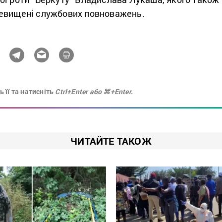
евищені службових повноважень.
 її та натисніть
Ctrl+Enter або ⌘+Enter.
ЧИТАЙТЕ ТАКОЖ