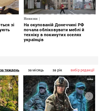
Новини
ться зі
На окупованій Донеччині РФ
тують
почала обліковувати меблі й
техніку в покинутих оселях
українців
за тиждень
за місяць
за рік
вибір редакції