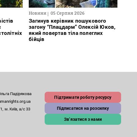
Новини
05 Серпня 2026
Нови
істів
Загинув керівник пошукового
Полі
с
загону “Плацдарм” Олексій Юков,
Вигів
столітніх
який повертав тіла полеглих
дван
бійців
росій
льга Падірякова
Підтримати роботу ресурсу
anrights.org.ua
Підписатися на розсилку
, м. Київ, а/с 33
Зв’язатися з нами