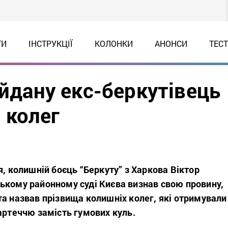
ТИ
ІНСТРУКЦІЇ
КОЛОНКИ
АНОНСИ
ТЕС
айдану екс-беркутівець
 колег
я, колишній боєць “Беркуту” з Харкова Віктор
ькому районному суді Києва визнав свою провину,
а назвав прізвища колишніх колег, які отримували
артеччю замість гумових куль.