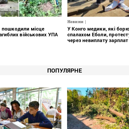
Новини
і пошкодили місце
У Конго медики, які борю
загиблих військових УПА
спалахом Еболи, протес
через невиплату зарплат
ПОПУЛЯРНЕ