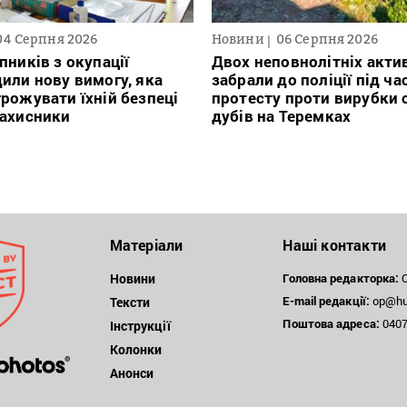
04 Серпня 2026
Новини
06 Серпня 2026
пників з окупації
Двох неповнолітніх актив
или нову вимогу, яка
забрали до поліції під ча
рожувати їхній безпеці
протесту проти вирубки 
захисники
дубів на Теремках
Матеріали
Наші контакти
Новини
Головна редакторка:
О
E-mail редакції:
op@hum
Тексти
Поштова
адреса:
04071
Інструкції
Колонки
Анонси