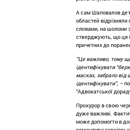
А сам Шаповалов дета
областей відрізняли 
словами, на шоломи з
стверджують, що ця 
причетних до поранен
“Це важливо, тому що
ідентифікувати “берк
масках, забрало від 
ідентифікувати”, –
по
“Адвокатської дорадч
Прокурор в свою чер
дуже важливі. Фактич
може допомогти в дов
командира харківськ