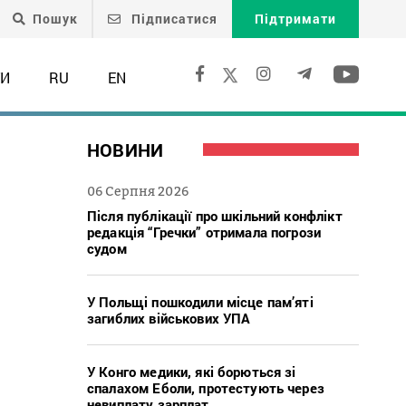
Пошук
Підписатися
Підтримати
ТИ
RU
EN
НОВИНИ
06 Серпня 2026
Після публікації про шкільний конфлікт
редакція “Гречки” отримала погрози
судом
У Польщі пошкодили місце пам’яті
загиблих військових УПА
У Конго медики, які борються зі
спалахом Еболи, протестують через
невиплату зарплат