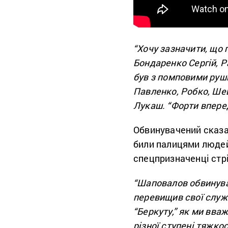
“Хочу зазначити, що
Бондаренко Сергій, Р
був з помповими руш
Павленко, Робко, Ше
Лукаш. “Форти вперед!
Обвинувачений сказав
били палицями людей, 
спецпризначенці стр
“Шаповалов обвинува
перевищив свої служ
“Беркуту,” як ми вва
різної ступені тяжкос