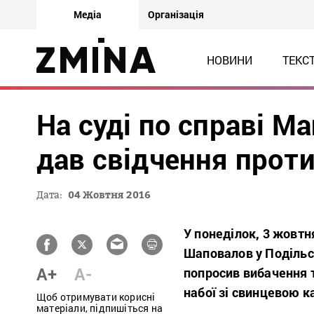
Медіа
Організація
НОВИНИ
ТЕКС
На суді по справі М
дав свідчення проти
Дата:
04 Жовтня 2016
У понеділок, 3 жовтн
Шаповалов у Подільс
A+
A-
попросив вибачення т
набої зі свинцевою к
Щоб отримувати корисні
матеріали, підпишіться на