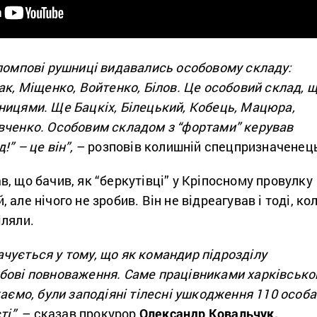
 помпові рушниці видавались особовому складу:
ак, Міщенко, Войтенко, Білов. Це особовий склад, 
ницями. Ще Бацкіх, Білецький, Кобець, Мацюра,
вченко. Особовим складом з “фортами” керував
” – це він”,
– розповів колишній спецпризначенец
, що бачив, як “беркутівці” у Кріпосному провулку
але нічого не зробив. Він не відреагував і тоді, ко
іляли.
чується у тому, що як командир підрозділу
бові повноваження. Саме працівниками харківсько
жаємо, були заподіяні тілесні ушкодження 110 особ
ті”,
– сказав прокурор
Олександр Ковальчук.