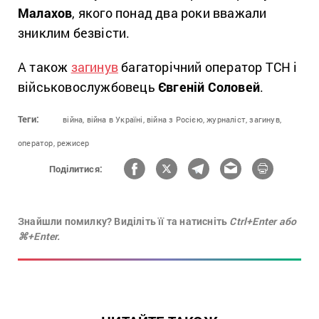
Малахов
, якого понад два роки вважали
зниклим безвісти.
А також
загинув
багаторічний оператор ТСН і
військовослужбовець
Євгеній Соловей
.
Теги:
війна,
війна в Україні,
війна з Росією,
журналіст,
загинув,
оператор,
режисер
Поділитися:
Знайшли помилку? Виділіть її та натисніть
Ctrl+Enter або
⌘+Enter.