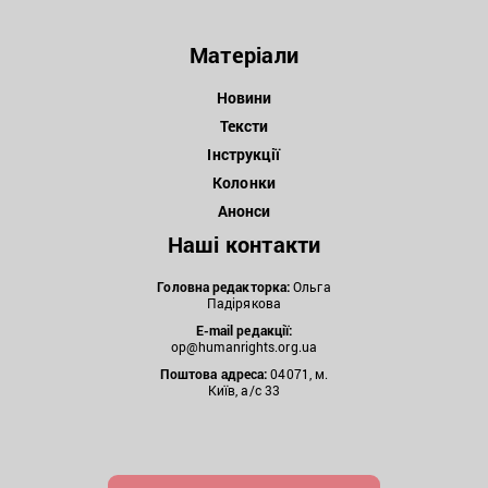
Матеріали
Новини
Тексти
Інструкції
Колонки
Анонси
Наші контакти
Головна редакторка:
Ольга
Падірякова
E-mail редакції:
op@humanrights.org.ua
Поштова
адреса:
04071, м.
Київ, а/с 33