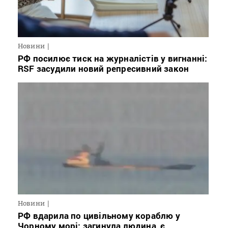
Новини
РФ посилює тиск на журналістів у вигнанні:
RSF засудили новий репресивний закон
Новини
РФ вдарила по цивільному кораблю у
Чорному морі: загинула людина, є