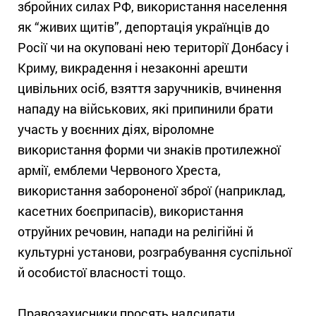
збройних силах РФ, використання населення
як “живих щитів”, депортація українців до
Росії чи на окуповані нею території Донбасу і
Криму, викрадення і незаконні арешти
цивільних осіб, взяття заручників, вчинення
нападу на військових, які припинили брати
участь у воєнних діях, віроломне
використання форми чи знаків протилежної
армії, емблеми Червоного Хреста,
використання забороненої зброї (наприклад,
касетних боєприпасів), використання
отруйних речовин, напади на релігійні й
культурні установи, розграбування суспільної
й особистої власності тощо.
Правозахисники просять надсилати