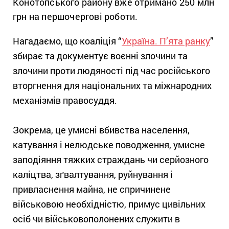
Конотопського району вже отримано 250 млн
грн на першочергові роботи.
Нагадаємо, що коаліція “
Україна. П’ята ранку
”
збирає та документує воєнні злочини та
злочини проти людяності під час російського
вторгнення для національних та міжнародних
механізмів правосуддя.
Зокрема, це умисні вбивства населення,
катування і нелюдське поводження, умисне
заподіяння тяжких страждань чи серйозного
каліцтва, зґвалтування, руйнування і
привласнення майна, не спричинене
військовою необхідністю, примус цивільних
осіб чи військовополонених служити в