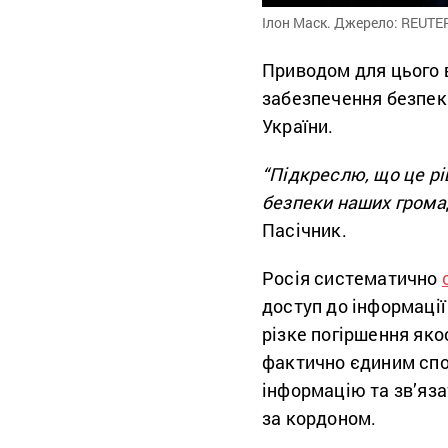
Ілон Маск. Джерело: REUTER
Приводом для цього в
забезпечення безпеки
України.
“Підкреслю, що це р
безпеки наших громад
Пасічник.
Росія систематично
доступ до інформації
різке погіршення яко
фактично єдиним сп
інформацію та зв’яза
за кордоном.