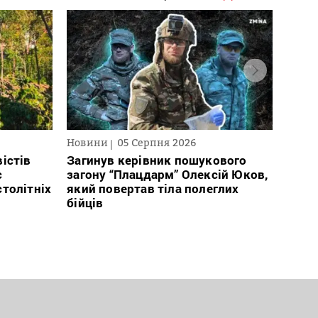
Новини
05 Серпня 2026
Текст
2026
істів
Загинув керівник пошукового
с
загону “Плацдарм” Олексій Юков,
В сп
столітніх
який повертав тіла полеглих
кого 
бійців
іноаг
“Кри