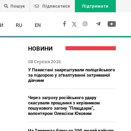
Пошук
Підписатися
Підтримати
ТИ
RU
EN
НОВИНИ
08 Серпня 2026
У Пакистані заарештували поліцейського
за підозрою у зґвалтуванні затриманої
дівчини
Через загрозу російського удару
скасували прощання з керівником
пошукового загону “Плацдарм”,
волонтером Олексієм Юковим
”
На Теремках близько 300 людей вийшли