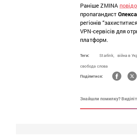
Раніше ZMINA
повід
пропагандист
Олекс
регіонів “захиститис
VPN-сервісів для отр
платформ.
Теги:
Starlink,
війна в Укр
свобода слова
Поділитися:
Знайшли помилку? Виділіть