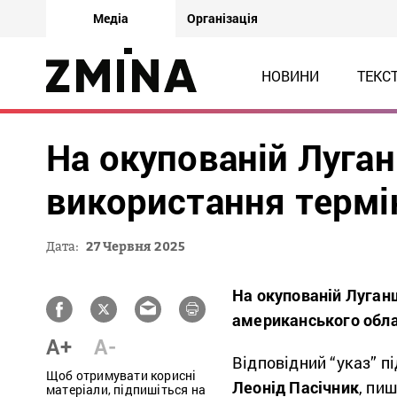
Медіа
Організація
НОВИНИ
ТЕКС
На окупованій Луга
використання термін
Дата:
27 Червня 2025
На окупованій Луган
американського облад
A+
A-
Відповідний “указ” 
Щоб отримувати корисні
Леонід Пасічник
, пи
матеріали, підпишіться на