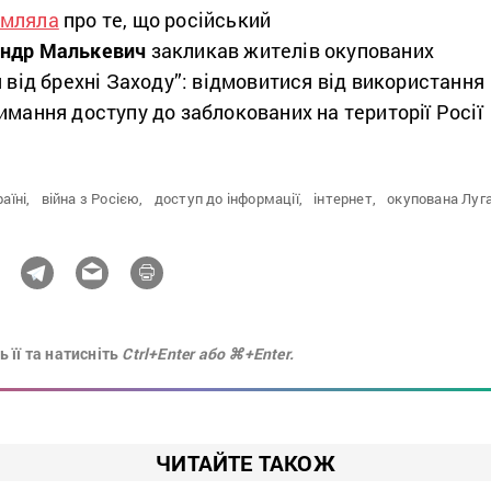
омляла
про те, що російський
андр Малькевич
закликав жителів окупованих
я від брехні Заходу”: відмовитися від використання
имання доступу до заблокованих на території Росії
аїні,
війна з Росією,
доступ до інформації,
інтернет,
окупована Луг
 її та натисніть
Ctrl+Enter або ⌘+Enter.
ЧИТАЙТЕ ТАКОЖ