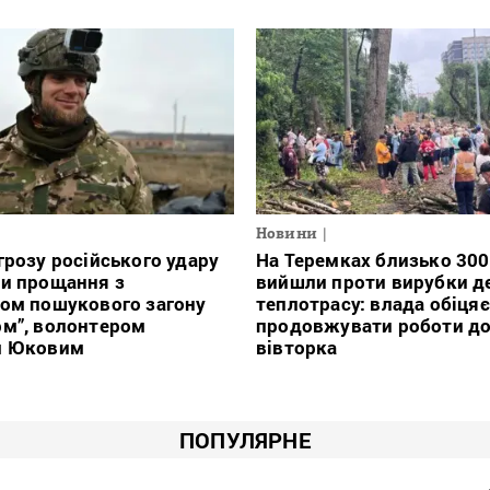
Новини
грозу російського удару
На Теремках близько 30
и прощання з
вийшли проти вирубки де
ом пошукового загону
теплотрасу: влада обіцяє
рм”, волонтером
продовжувати роботи д
м Юковим
вівторка
ПОПУЛЯРНЕ