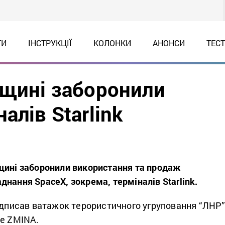
ТИ
ІНСТРУКЦІЇ
КОЛОНКИ
АНОНСИ
ТЕС
нщині заборонили
алів Starlink
щині заборонили використання та продаж
нання SpaceX, зокрема, терміналів Starlink.
підписав ватажок терористичного угруповання “ЛНР
ше ZMINA.