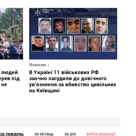
Новини
0 людей
В Україні 11 військових РФ
рев під
заочно засудили до довічного
 не
ув’язнення за вбивство цивільних
о
на Київщині
за тиждень
за місяць
за рік
вибір редакції