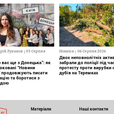
рій Луканов
03 Серпня
Новини
06 Серпня 2026
Двох неповнолітніх актив
 вас ще з Донецька”: як
забрали до поліції під ча
локовані “Новини
протесту проти вирубки 
” продовжують писати
дубів на Теремках
ацію та боротися з
ндою
Матеріали
Наші контакти