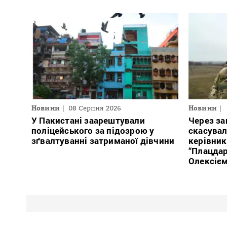
Новини
08 Серпня 2026
Новини
У Пакистані заарештували
Через за
поліцейського за підозрою у
скасувал
зґвалтуванні затриманої дівчини
керівник
“Плацда
Олексіє