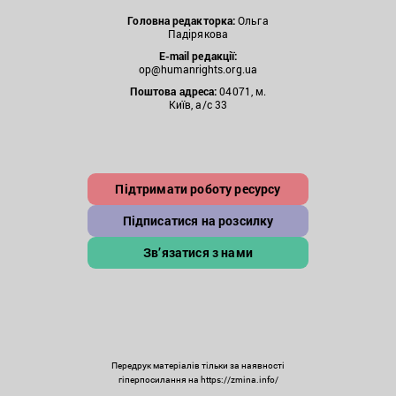
Головна редакторка:
Ольга
Падірякова
E-mail редакції:
op@humanrights.org.ua
Поштова
адреса:
04071, м.
Київ, а/с 33
Підтримати роботу ресурсу
Підписатися на розсилку
Зв’язатися з нами
Передрук матеріалів тільки за наявності
гіперпосилання на https://zmina.info/