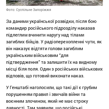
Фото: Суспільне Запоріжжя
За даними української розвідки, після бою
командир російського підрозділу наказав
підлеглим вчинити наругу над тілами
загиблих бійців. У радіоперехопленні чути, як
він наказує відтяти голови загиблим
українським військовим “для
підтвердження” та залишити їх на видному
місці біля поля. Один з російських військових
відповів, що готовий виконати наказ.
У Генштабі наголосили, що такі дії є грубим
порушенням правил і звичаїв війни та
воєнним злочином, який не має строку
давності. Там заявили, що російські