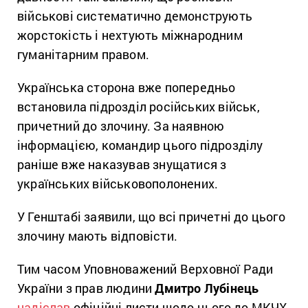
військові систематично демонструють
жорстокість і нехтують міжнародним
гуманітарним правом.
Українська сторона вже попередньо
встановила підрозділ російських військ,
причетний до злочину. За наявною
інформацією, командир цього підрозділу
раніше вже наказував знущатися з
українських військовополонених.
У Генштабі заявили, що всі причетні до цього
злочину мають відповісти.
Тим часом Уповноважений Верховної Ради
України з прав людини
Дмитро Лубінець
надіслав
офіційні листи щодо цього до МКЧХ