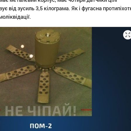
ує від зусиль 3,5 кілограма. Як і фугасна протипіхот
моліквідації.