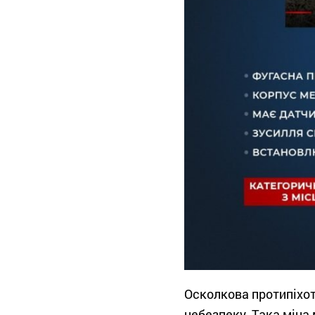
Осколкова протипіхо
небезпеку. Така міна