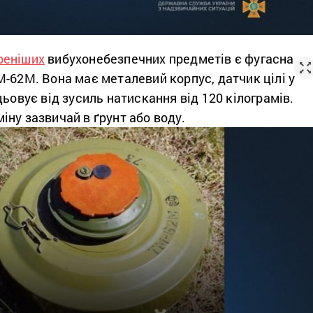
реніших
вибухонебезпечних предметів є фугасна
-62М. Вона має металевий корпус, датчик цілі у
цьовує від зусиль натискання від 120 кілограмів.
ну зазвичай в ґрунт або воду.