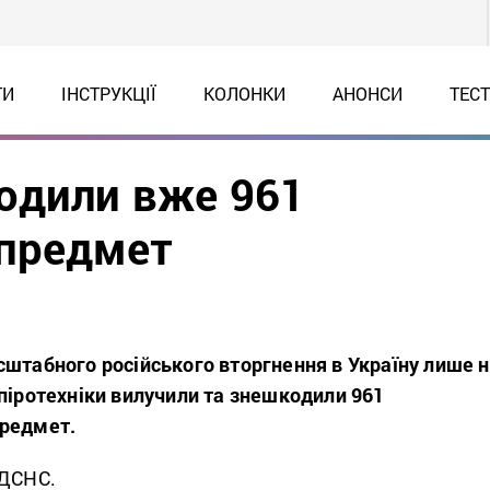
ТИ
ІНСТРУКЦІЇ
КОЛОНКИ
АНОНСИ
ТЕС
одили вже 961
 предмет
сштабного російського вторгнення в Україну лише 
піротехніки вилучили та знешкодили 961
предмет.
 ДСНС.