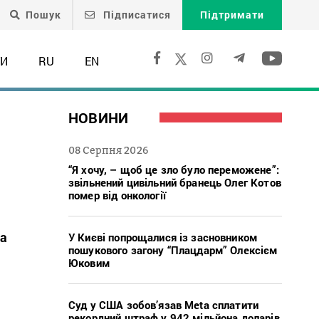
Пошук
Підписатися
Підтримати
ТИ
RU
EN
НОВИНИ
08 Серпня 2026
“Я хочу, – щоб це зло було переможене”:
звільнений цивільний бранець Олег Котов
помер від онкології
на
У Києві попрощалися із засновником
пошукового загону “Плацдарм” Олексієм
Юковим
Суд у США зобов’язав Meta сплатити
рекордний штраф у 942 мільйона доларів