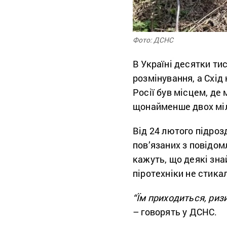
Фото: ДСНС
В Україні десятки ти
розмінування, а Схід
Росії був місцем, де
щонайменше двох міл
Від 24 лютого підроз
пов’язаних з повідо
кажуть, що деякі зна
піротехніки не стика
“Їм приходиться, ри
– говорять у ДСНС.