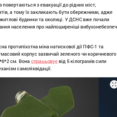
в повертаються з евакуації до рідних міст,
нтів, а тому їх закликають бути обережними, адже
житлові будинки та околиці. У ДСНС вже почали
ання населення про найпоширеніші вибухонебезпеч
сна протипіхотна міна натискової дії ПФС-1 та
тмасовий корпус зазвичай зеленого чи коричневого
*6*2 см. Вона
спрацьовує
від 5 кілограмів сили
ханізм самоліквідації.