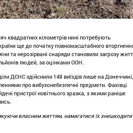
сяч квадратних кілометрів нині потребують
 країни ще до початку повномасштабного вторгненн
 міни та нерозірвані снаряди становили загрозу жит
ьйонів людей, за оцінками ООН.
діли ДСНС здійснили 148 виїздів лише на Донеччині
мленнями про вибухонебезпечні предмети. Фахівці
йдені пристрої новітнього зразка, з якими раніше
лись.
зикуючи власним життям, намагатися їх знешкодити”