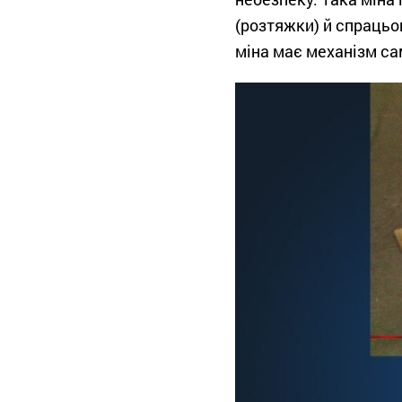
(розтяжки) й спрацьов
міна має механізм са