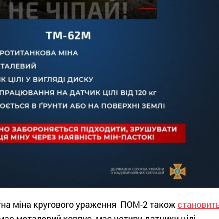
тна міна кругового ураження ПОМ-2 також
становит
 має металевий корпус, має чотири датчики цілі