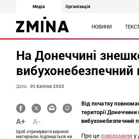
Медіа
Організація
НОВИНИ
ТЕКС
На Донеччині знешк
вибухонебезпечний
Дата:
01 Квітня 2022
Від початку повнома
території Донеччини 
A+
A-
вибухонебезпечний 
Щоб отримувати корисні
Про це
повідомили
у
матеріали, підпишіться на