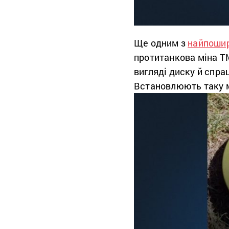
Ще одним з
найпоши
протитанкова міна ТМ
вигляді диску й спра
Встановлюють таку мі