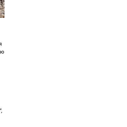
я
тю
,
,