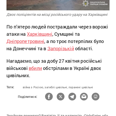
Двоє поліціянтів на місці російського удару на Харківщині
По п’ятеро людей постраждали через ворожі
атаки на
Харківщині
, Сумщині та
Дніпропетровині
, а по троє потерпілих було
на Донеччині та в
Запорізькій
області.
Нагадаємо, що за добу 27 квітня російські
військові
вбили
обстрілами в Україні двох
цивільних.
Теги:
війна з Росією,
загиблі цивільні,
поранені цивільні
Поділитися:
Знайшли помилку? Виділіть її та натисніть
Ctrl+Enter або