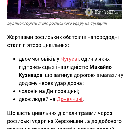
Будинок горить після російського удару на Сумщині
Жертвами російських обстрілів напередодні
стали п’ятеро цивільних:
двоє чоловіків у
Чугуєві
, один з яких
підприємець з інвалідністю
Михайло
Кузнецов
, що загинув дорогою з магазину
додому через удар дрона;
чоловік на Дніпровщині;
двоє людей на
Донеччині
.
Ще шість цивільних дістали травми через
російські удари на Херсонщині, а до добового